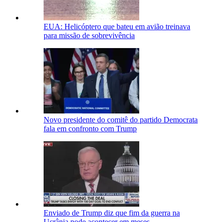
EUA: Helicóptero que bateu em avião treinava
para missão de sobrevivência
Novo presidente do comitê do partido Democrata
fala em confronto com Trump
Enviado de Trump diz que fim da guerra na
Ucrânia pode acontecer em meses