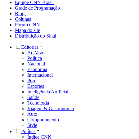
Equipe CNN Brasil
Grade de Programação
Blogs
Colunas
Fórum CNN
Mapa do site
Distribuição do Sinal
Editorias
Ao Vivo
Política
Nacional
Economia
Internacional
Pop
Esportes
Inteligência Artificial
Saúde
Tecnologia
Viagem & Gastronomia
Auto
Comportamento
Style
Política
Índice CNN