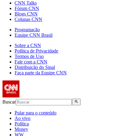
CNN Talks
Fórum CNN
Blogs CNN
Colunas CNN
Programação
Equipe CNN Brasil
Sobre a CNN
Política de Privacidade
Termos de Uso
Fale com a CNN
Distribuição do Sinal
Faça parte da Equipe CNN
Buscar
Pular para o conteúdo
Ao vivo
Política
Money
WW