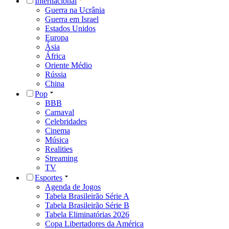
Internacional
Guerra na Ucrânia
Guerra em Israel
Estados Unidos
Europa
Ásia
África
Oriente Médio
Rússia
China
Pop
BBB
Carnaval
Celebridades
Cinema
Música
Realities
Streaming
TV
Esportes
Agenda de Jogos
Tabela Brasileirão Série A
Tabela Brasileirão Série B
Tabela Eliminatórias 2026
Copa Libertadores da América