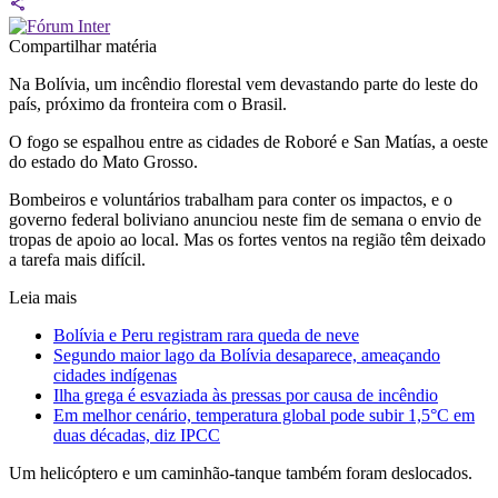
Compartilhar matéria
Na Bolívia, um incêndio florestal vem devastando parte do leste do
país, próximo da fronteira com o Brasil.
O fogo se espalhou entre as cidades de Roboré e San Matías, a oeste
do estado do Mato Grosso.
Bombeiros e voluntários trabalham para conter os impactos, e o
governo federal boliviano anunciou neste fim de semana o envio de
tropas de apoio ao local. Mas os fortes ventos na região têm deixado
a tarefa mais difícil.
Leia mais
Bolívia e Peru registram rara queda de neve
Segundo maior lago da Bolívia desaparece, ameaçando
cidades indígenas
Ilha grega é esvaziada às pressas por causa de incêndio
Em melhor cenário, temperatura global pode subir 1,5°C em
duas décadas, diz IPCC
Um helicóptero e um caminhão-tanque também foram deslocados.