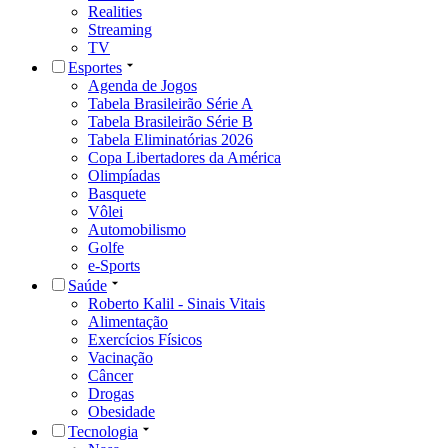
Realities
Streaming
TV
Esportes
Agenda de Jogos
Tabela Brasileirão Série A
Tabela Brasileirão Série B
Tabela Eliminatórias 2026
Copa Libertadores da América
Olimpíadas
Basquete
Vôlei
Automobilismo
Golfe
e-Sports
Saúde
Roberto Kalil - Sinais Vitais
Alimentação
Exercícios Físicos
Vacinação
Câncer
Drogas
Obesidade
Tecnologia