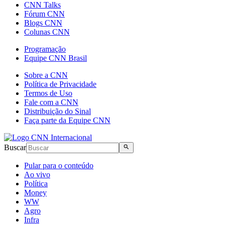
CNN Talks
Fórum CNN
Blogs CNN
Colunas CNN
Programação
Equipe CNN Brasil
Sobre a CNN
Política de Privacidade
Termos de Uso
Fale com a CNN
Distribuição do Sinal
Faça parte da Equipe CNN
Buscar
Pular para o conteúdo
Ao vivo
Política
Money
WW
Agro
Infra