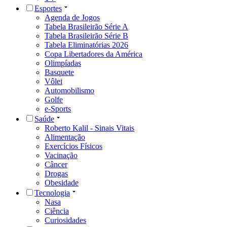
Esportes
Agenda de Jogos
Tabela Brasileirão Série A
Tabela Brasileirão Série B
Tabela Eliminatórias 2026
Copa Libertadores da América
Olimpíadas
Basquete
Vôlei
Automobilismo
Golfe
e-Sports
Saúde
Roberto Kalil - Sinais Vitais
Alimentação
Exercícios Físicos
Vacinação
Câncer
Drogas
Obesidade
Tecnologia
Nasa
Ciência
Curiosidades