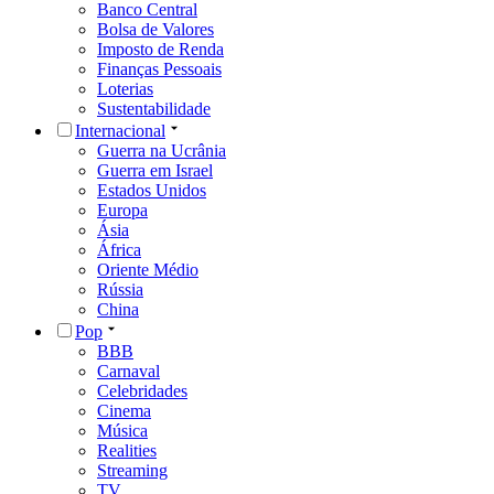
Banco Central
Bolsa de Valores
Imposto de Renda
Finanças Pessoais
Loterias
Sustentabilidade
Internacional
Guerra na Ucrânia
Guerra em Israel
Estados Unidos
Europa
Ásia
África
Oriente Médio
Rússia
China
Pop
BBB
Carnaval
Celebridades
Cinema
Música
Realities
Streaming
TV