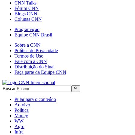
CNN Talks
Fórum CNN
Blogs CNN
Colunas CNN
Programação
Equipe CNN Brasil
Sobre a CNN
Política de Privacidade
Termos de Uso
Fale com a CNN
Distribuição do Sinal
Faça parte da Equipe CNN
Buscar
Pular para o conteúdo
Ao vivo
Política
Money
WW
Agro
Infra