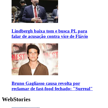
Lindbergh baixa tom e busca PL para
falar de acusação contra vice de Flávio
Bruno Gagliasso causa revolta por
reclamar de fast-food fechado: "Surreal"
WebStories