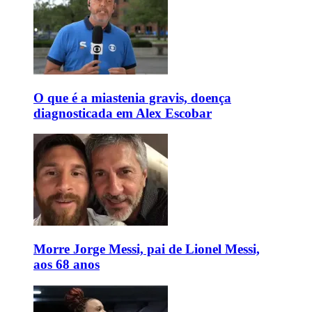
O que é a miastenia gravis, doença
diagnosticada em Alex Escobar
Morre Jorge Messi, pai de Lionel Messi,
aos 68 anos