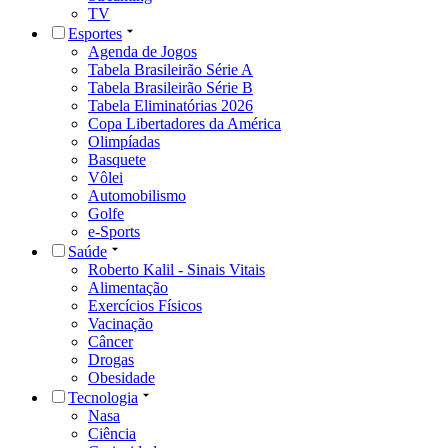
TV
Esportes
Agenda de Jogos
Tabela Brasileirão Série A
Tabela Brasileirão Série B
Tabela Eliminatórias 2026
Copa Libertadores da América
Olimpíadas
Basquete
Vôlei
Automobilismo
Golfe
e-Sports
Saúde
Roberto Kalil - Sinais Vitais
Alimentação
Exercícios Físicos
Vacinação
Câncer
Drogas
Obesidade
Tecnologia
Nasa
Ciência