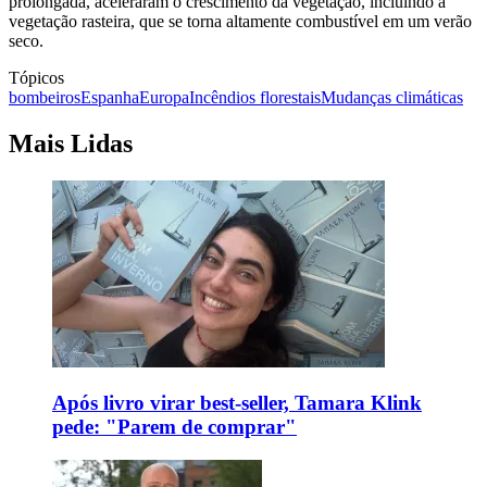
prolongada, aceleraram o crescimento da vegetação, incluindo a
vegetação rasteira, que se torna altamente combustível em um verão
seco.
Tópicos
bombeiros
Espanha
Europa
Incêndios florestais
Mudanças climáticas
Mais Lidas
Após livro virar best-seller, Tamara Klink
pede: "Parem de comprar"