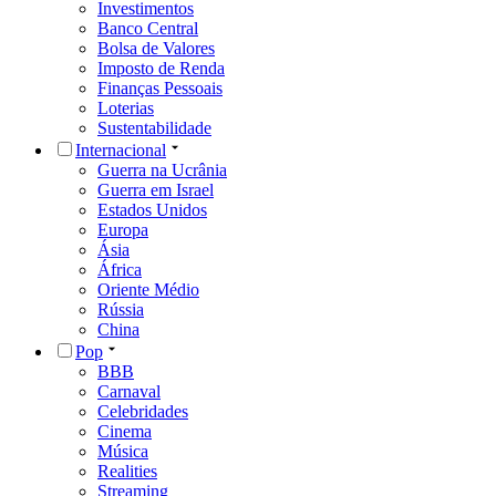
Investimentos
Banco Central
Bolsa de Valores
Imposto de Renda
Finanças Pessoais
Loterias
Sustentabilidade
Internacional
Guerra na Ucrânia
Guerra em Israel
Estados Unidos
Europa
Ásia
África
Oriente Médio
Rússia
China
Pop
BBB
Carnaval
Celebridades
Cinema
Música
Realities
Streaming