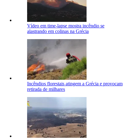
Vídeo em time-lapse mostra incêndio se
alastrando em colinas na Grécia
Incêndios florestais atingem a Grécia e provocam
retirada de milhares