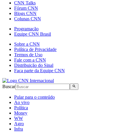
CNN Talks
Fórum CNN
Blogs CNN
Colunas CNN
Programação
Equipe CNN Brasil
Sobre a CNN
Política de Privacidade
Termos de Uso
Fale com a CNN
Distribuição do Sinal
Faça parte da Equipe CNN
Buscar
Pular para o conteúdo
Ao vivo
Política
Money
WW
Agro
Infra