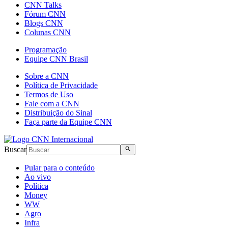
CNN Talks
Fórum CNN
Blogs CNN
Colunas CNN
Programação
Equipe CNN Brasil
Sobre a CNN
Política de Privacidade
Termos de Uso
Fale com a CNN
Distribuição do Sinal
Faça parte da Equipe CNN
Buscar
Pular para o conteúdo
Ao vivo
Política
Money
WW
Agro
Infra