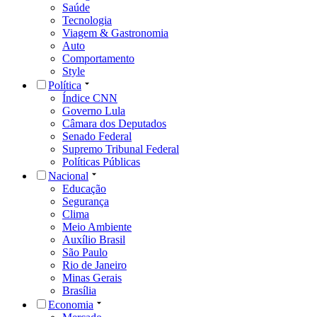
Saúde
Tecnologia
Viagem & Gastronomia
Auto
Comportamento
Style
Política
Índice CNN
Governo Lula
Câmara dos Deputados
Senado Federal
Supremo Tribunal Federal
Políticas Públicas
Nacional
Educação
Segurança
Clima
Meio Ambiente
Auxílio Brasil
São Paulo
Rio de Janeiro
Minas Gerais
Brasília
Economia