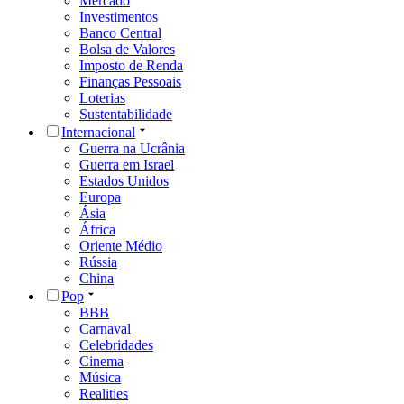
Mercado
Investimentos
Banco Central
Bolsa de Valores
Imposto de Renda
Finanças Pessoais
Loterias
Sustentabilidade
Internacional
Guerra na Ucrânia
Guerra em Israel
Estados Unidos
Europa
Ásia
África
Oriente Médio
Rússia
China
Pop
BBB
Carnaval
Celebridades
Cinema
Música
Realities