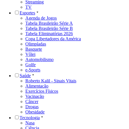
Streaming
TV
Esportes
Agenda de Jogos
Tabela Brasileirão Série A
Tabela Brasileirão Série B
Tabela Eliminatórias 2026
Copa Libertadores da América
Olimpíadas
Basquete
Vôlei
Automobilismo
Golfe
e-Sports
Saúde
Roberto Kalil - Sinais Vitais
Alimentação
Exercícios Físicos
Vacinação
Câncer
Drogas
Obesidade
Tecnologia
Nasa
Ciência