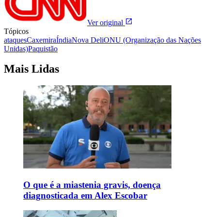
Ver original
Tópicos
ataques
Caxemira
Índia
Nova Deli
ONU (Organização das Nações
Unidas)
Paquistão
Mais Lidas
O que é a miastenia gravis, doença
diagnosticada em Alex Escobar