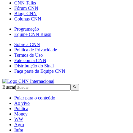
CNN Talks
Fórum CNN
Blogs CNN
Colunas CNN
Programação
Equipe CNN Brasil
Sobre a CNN
Política de Privacidade
Termos de Uso
Fale com a CNN
Distribuição do Sinal
Faça parte da Equipe CNN
Buscar
Pular para o conteúdo
Ao vivo
Política
Money
WW
Agro
Infra