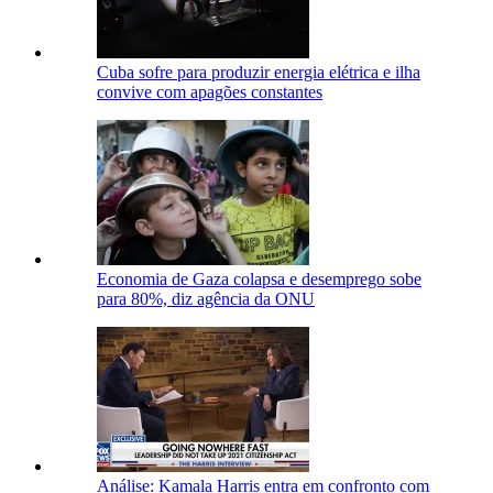
Cuba sofre para produzir energia elétrica e ilha
convive com apagões constantes
Economia de Gaza colapsa e desemprego sobe
para 80%, diz agência da ONU
Análise: Kamala Harris entra em confronto com