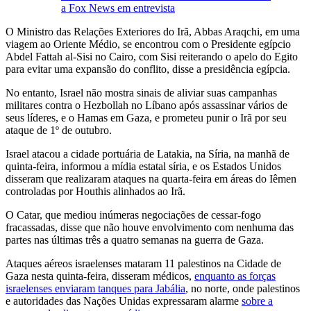
a Fox News em entrevista
O Ministro das Relações Exteriores do Irã, Abbas Araqchi, em uma
viagem ao Oriente Médio, se encontrou com o Presidente egípcio
Abdel Fattah al-Sisi no Cairo, com Sisi reiterando o apelo do Egito
para evitar uma expansão do conflito, disse a presidência egípcia.
No entanto, Israel não mostra sinais de aliviar suas campanhas
militares contra o Hezbollah no Líbano após assassinar vários de
seus líderes, e o Hamas em Gaza, e prometeu punir o Irã por seu
ataque de 1º de outubro.
Israel atacou a cidade portuária de Latakia, na Síria, na manhã de
quinta-feira, informou a mídia estatal síria, e os Estados Unidos
disseram que realizaram ataques na quarta-feira em áreas do Iêmen
controladas por Houthis alinhados ao Irã.
O Catar, que mediou inúmeras negociações de cessar-fogo
fracassadas, disse que não houve envolvimento com nenhuma das
partes nas últimas três a quatro semanas na guerra de Gaza.
Ataques aéreos israelenses mataram 11 palestinos na Cidade de
Gaza nesta quinta-feira, disseram médicos,
enquanto as forças
israelenses enviaram tanques para Jabália
, no norte, onde palestinos
e autoridades das Nações Unidas expressaram alarme
sobre a