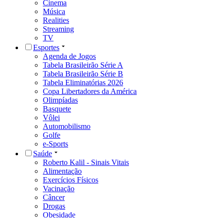
Cinema
Música
Realities
Streaming
TV
Esportes
Agenda de Jogos
Tabela Brasileirão Série A
Tabela Brasileirão Série B
Tabela Eliminatórias 2026
Copa Libertadores da América
Olimpíadas
Basquete
Vôlei
Automobilismo
Golfe
e-Sports
Saúde
Roberto Kalil - Sinais Vitais
Alimentação
Exercícios Físicos
Vacinação
Câncer
Drogas
Obesidade