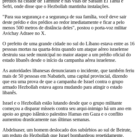
prédios na cidade de Tamnine e nas vilas de Saraain El Tahta e
Sefri, onde disse que o Hezbollah mantinha instalações.
"Para sua segurança e a segurança de sua família, você deve sair
deste prédio e dos prédios ao redor imediatamente e ficar a pelo
menos 500 metros de distância deles", postou o porta-voz militar
Avichay Adraee no X.
O prefeito de uma grande cidade no sul do Líbano estava entre as 16
pessoas mortas na quarta-feira quando um ataque aéreo israelense
destruiu sua sede municipal no maior ataque a um prédio oficial do
estado libanês desde o início da campanha aérea israelense.
As autoridades libanesas denunciaram o incidente, que também feriu
mais de 50 pessoas em Nabatieh, uma capital provincial, dizendo
que era uma prova de que a campanha de Israel contra o grupo
armado Hezbollah estava agora mudando para atingir o estado
libanês.
Israel e o Hezbollah estão lutando desde que o grupo militante
começou a disparar mísseis contra seu arqui-inimigo há um ano em
apoio ao grupo islâmico palestino Hamas em Gaza e o conflito
aumentou drasticamente nas últimas semanas.
Abdelnaser, um homem deslocado dos subúrbios ao sul de Beirute,
um reduto do Hezbollah que Israel bombardeou repetidamente,