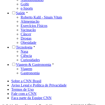
Golfe
e-Sports
Saúde
Roberto Kalil - Sinais Vitais
Alimentação
Exercícios Físicos
Vacinação
Câncer
Drogas
Obesidade
Tecnologia
Nasa
Ciência
Curiosidades
Viagem & Gastronomia
Viagem
Gastronomia
Sobre a CNN Brasil
Aviso Legal e Política de Privacidade
Termos de Uso
Fale com a CNN
Faça parte da Equipe CNN