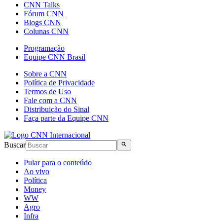
CNN Talks
Fórum CNN
Blogs CNN
Colunas CNN
Programação
Equipe CNN Brasil
Sobre a CNN
Política de Privacidade
Termos de Uso
Fale com a CNN
Distribuição do Sinal
Faça parte da Equipe CNN
Buscar
Pular para o conteúdo
Ao vivo
Política
Money
WW
Agro
Infra