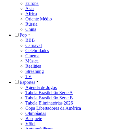
Europa
Ásia
África
Oriente Médio
Rússia
China
Pop
BBB
Carnaval
Celebridades
Cinema
Música
Realities
Streaming
TV
Esportes
Agenda de Jogos
Tabela Brasileirão Série A
Tabela Brasileirão Série B
Tabela Eliminatórias 2026
Copa Libertadores da América
Olimpíadas
Basquete
Vôlei
Automobilismo