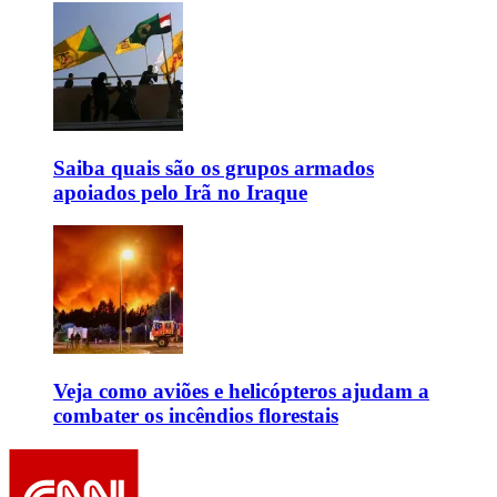
Saiba quais são os grupos armados
apoiados pelo Irã no Iraque
Veja como aviões e helicópteros ajudam a
combater os incêndios florestais