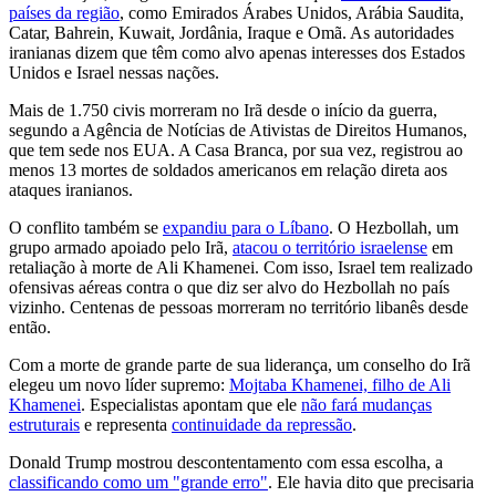
países da região
, como Emirados Árabes Unidos, Arábia Saudita,
Catar, Bahrein, Kuwait, Jordânia, Iraque e Omã. As autoridades
iranianas dizem que têm como alvo apenas interesses dos Estados
Unidos e Israel nessas nações.
Mais de 1.750 civis morreram no Irã desde o início da guerra,
segundo a Agência de Notícias de Ativistas de Direitos Humanos,
que tem sede nos EUA. A Casa Branca, por sua vez, registrou ao
menos 13 mortes de soldados americanos em relação direta aos
ataques iranianos.
O conflito também se
expandiu para o Líbano
. O Hezbollah, um
grupo armado apoiado pelo Irã,
atacou o território israelense
em
retaliação à morte de Ali Khamenei. Com isso, Israel tem realizado
ofensivas aéreas contra o que diz ser alvo do Hezbollah no país
vizinho. Centenas de pessoas morreram no território libanês desde
então.
Com a morte de grande parte de sua liderança, um conselho do Irã
elegeu um novo líder supremo:
Mojtaba Khamenei, filho de Ali
Khamenei
. Especialistas apontam que ele
não fará mudanças
estruturais
e representa
continuidade da repressão
.
Donald Trump mostrou descontentamento com essa escolha, a
classificando como um "grande erro"
. Ele havia dito que precisaria