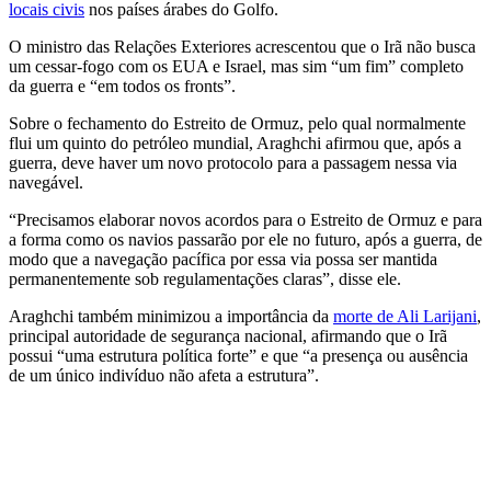
locais civis
nos países árabes do Golfo.
O ministro das Relações Exteriores acrescentou que o Irã não busca
um cessar-fogo com os EUA e Israel, mas sim “um fim” completo
da guerra e “em todos os fronts”.
Sobre o fechamento do Estreito de Ormuz, pelo qual normalmente
flui um quinto do petróleo mundial, Araghchi afirmou que, após a
guerra, deve haver um novo protocolo para a passagem nessa via
navegável.
“Precisamos elaborar novos acordos para o Estreito de Ormuz e para
a forma como os navios passarão por ele no futuro, após a guerra, de
modo que a navegação pacífica por essa via possa ser mantida
permanentemente sob regulamentações claras”, disse ele.
Araghchi também minimizou a importância da
morte de Ali Larijani
,
principal autoridade de segurança nacional, afirmando que o Irã
possui “uma estrutura política forte” e que “a presença ou ausência
de um único indivíduo não afeta a estrutura”.