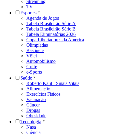
Streaming
TV
Esportes
Agenda de Jogos
Tabela Brasileirão Série A
Tabela Brasileirão Série B
Tabela Eliminatórias 2026
Copa Libertadores da América
Olimpíadas
Basquete
Vôlei
Automobilismo
Golfe
e-Sports
Saúde
Roberto Kalil - Sinais Vitais
Alimentação
Exercícios Físicos
Vacinação
Câncer
Drogas
Obesidade
Tecnologia
Nasa
Ciência