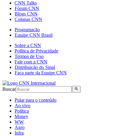
CNN Talks
Fórum CNN
Blogs CNN
Colunas CNN
Programação
Equipe CNN Brasil
Sobre a CNN
Política de Privacidade
Termos de Uso
Fale com a CNN
Distribuição do Sinal
Faça parte da Equipe CNN
Buscar
Pular para o conteúdo
Ao vivo
Política
Money
WW
Agro
Infra