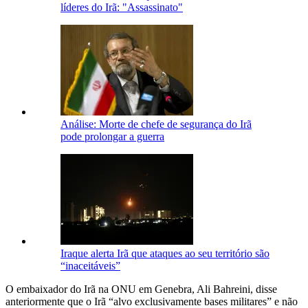
líderes do Irã: "Assassinato"
Análise: Morte de chefe de segurança do Irã
pode prolongar a guerra
Iraque alerta Irã que ataques ao seu território são
“inaceitáveis”
O embaixador do Irã na ONU em Genebra, Ali Bahreini, disse
anteriormente que o Irã “alvo exclusivamente bases militares” e não