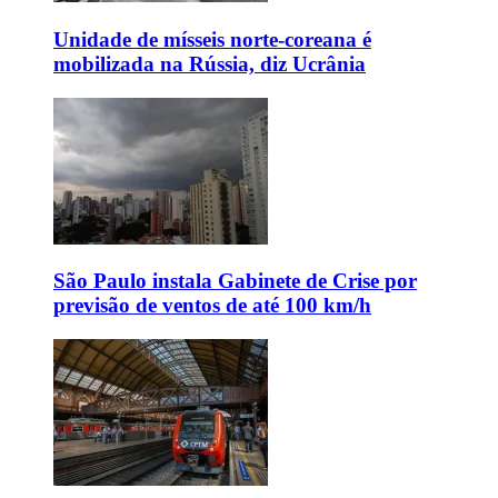
Unidade de mísseis norte-coreana é
mobilizada na Rússia, diz Ucrânia
São Paulo instala Gabinete de Crise por
previsão de ventos de até 100 km/h