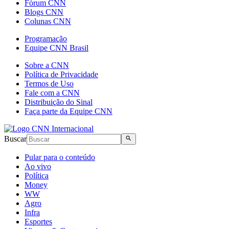
Fórum CNN
Blogs CNN
Colunas CNN
Programação
Equipe CNN Brasil
Sobre a CNN
Política de Privacidade
Termos de Uso
Fale com a CNN
Distribuição do Sinal
Faça parte da Equipe CNN
Buscar
Pular para o conteúdo
Ao vivo
Política
Money
WW
Agro
Infra
Esportes