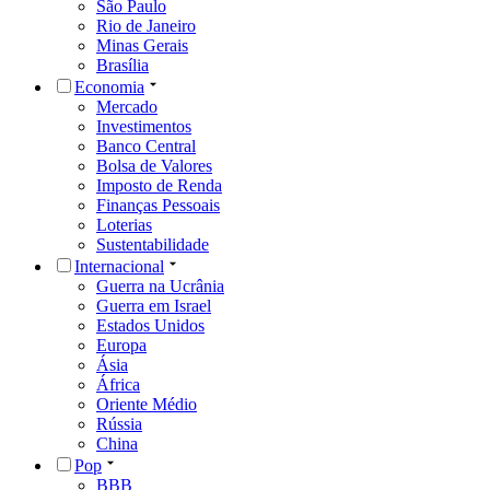
São Paulo
Rio de Janeiro
Minas Gerais
Brasília
Economia
Mercado
Investimentos
Banco Central
Bolsa de Valores
Imposto de Renda
Finanças Pessoais
Loterias
Sustentabilidade
Internacional
Guerra na Ucrânia
Guerra em Israel
Estados Unidos
Europa
Ásia
África
Oriente Médio
Rússia
China
Pop
BBB