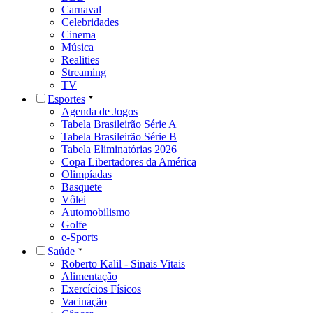
Carnaval
Celebridades
Cinema
Música
Realities
Streaming
TV
Esportes
Agenda de Jogos
Tabela Brasileirão Série A
Tabela Brasileirão Série B
Tabela Eliminatórias 2026
Copa Libertadores da América
Olimpíadas
Basquete
Vôlei
Automobilismo
Golfe
e-Sports
Saúde
Roberto Kalil - Sinais Vitais
Alimentação
Exercícios Físicos
Vacinação