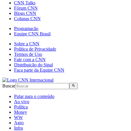
CNN Talks
Fórum CNN
Blogs CNN
Colunas CNN
Programação
Equipe CNN Brasil
Sobre a CNN
Política de Privacidade
Termos de Uso
Fale com a CNN
Distribuição do Sinal
Faça parte da Equipe CNN
Buscar
Pular para o conteúdo
Ao vivo
Política
Money
WW
Agro
Infra