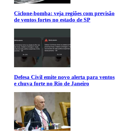
Ciclone-bomba: veja regiões com previsão
de ventos fortes no estado de SP
Defesa Civil emite novo alerta para ventos
e chuva forte no Rio de Janeiro