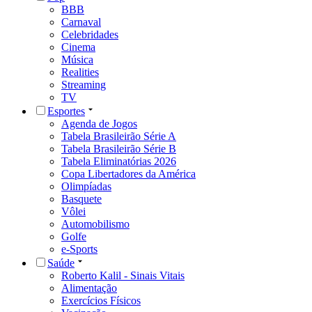
BBB
Carnaval
Celebridades
Cinema
Música
Realities
Streaming
TV
Esportes
Agenda de Jogos
Tabela Brasileirão Série A
Tabela Brasileirão Série B
Tabela Eliminatórias 2026
Copa Libertadores da América
Olimpíadas
Basquete
Vôlei
Automobilismo
Golfe
e-Sports
Saúde
Roberto Kalil - Sinais Vitais
Alimentação
Exercícios Físicos