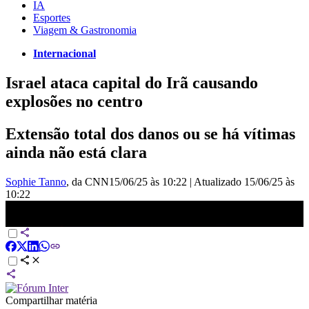
IA
Esportes
Viagem & Gastronomia
Internacional
Israel ataca capital do Irã causando
explosões no centro
Extensão total dos danos ou se há vítimas
ainda não está clara
Sophie Tanno
, da CNN
15/06/25 às 10:22
|
Atualizado
15/06/25 às
10:22
🔴 BREAKING NEWS: Israel abate aeronaves suspeitas, diz Força
Israelense; assista
Compartilhar matéria