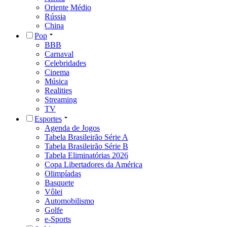
Oriente Médio
Rússia
China
Pop
BBB
Carnaval
Celebridades
Cinema
Música
Realities
Streaming
TV
Esportes
Agenda de Jogos
Tabela Brasileirão Série A
Tabela Brasileirão Série B
Tabela Eliminatórias 2026
Copa Libertadores da América
Olimpíadas
Basquete
Vôlei
Automobilismo
Golfe
e-Sports