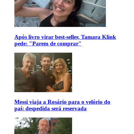
Após livro virar best-seller, Tamara Klink
pede: "Parem de comprar"
Messi viaja a Rosário para o velório do
pai; despedida será reservada