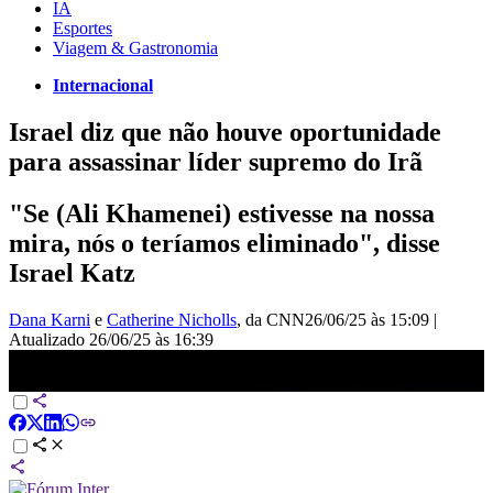
IA
Esportes
Viagem & Gastronomia
Internacional
Israel diz que não houve oportunidade
para assassinar líder supremo do Irã
"Se (Ali Khamenei) estivesse na nossa
mira, nós o teríamos eliminado", disse
Israel Katz
Dana Karni
e
Catherine Nicholls
, da CNN
26/06/25 às 15:09
|
Atualizado
26/06/25 às 16:39
Israel afirma não ter tido oportunidade de matar líder supremo do Irã
| CNN 360º