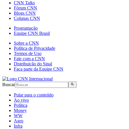
CNN Talks
Fórum CNN
Blogs CNN
Colunas CNN
Programação
Equipe CNN Brasil
Sobre a CNN
Política de Privacidade
Termos de Uso
Fale com a CNN
Distribuição do Sinal
Faça parte da Equipe CNN
Buscar
Pular para o conteúdo
Ao vivo
Política
Money
WW
Agro
Infra