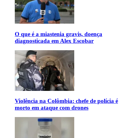
O que é a miastenia gravis, doença
diagnosticada em Alex Escobar
Violência na Colômbia: chefe de polícia é
morto em ataque com drones