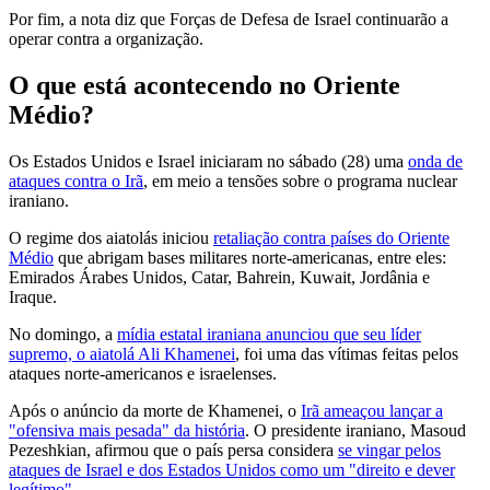
Por fim, a nota diz que Forças de Defesa de Israel continuarão a
operar contra a organização.
O que está acontecendo no Oriente
Médio?
Os Estados Unidos e Israel iniciaram no sábado (28) uma
onda de
ataques contra o Irã
, em meio a tensões sobre o programa nuclear
iraniano.
O regime dos aiatolás iniciou
retaliação contra países do Oriente
Médio
que abrigam bases militares norte-americanas, entre eles:
Emirados Árabes Unidos, Catar, Bahrein, Kuwait, Jordânia e
Iraque.
No domingo, a
mídia estatal iraniana anunciou que seu líder
supremo, o aiatolá Ali Khamenei
, foi uma das vítimas feitas pelos
ataques norte-americanos e israelenses.
Após o anúncio da morte de Khamenei, o
Irã ameaçou lançar a
"ofensiva mais pesada" da história
. O presidente iraniano, Masoud
Pezeshkian, afirmou que o país persa considera
se vingar pelos
ataques de Israel e dos Estados Unidos como um "direito e dever
legítimo"
.