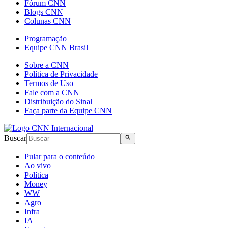
Fórum CNN
Blogs CNN
Colunas CNN
Programação
Equipe CNN Brasil
Sobre a CNN
Política de Privacidade
Termos de Uso
Fale com a CNN
Distribuição do Sinal
Faça parte da Equipe CNN
Buscar
Pular para o conteúdo
Ao vivo
Política
Money
WW
Agro
Infra
IA