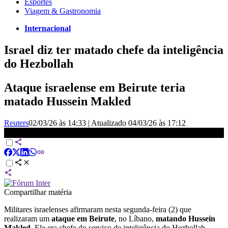
Esportes
Viagem & Gastronomia
Internacional
Israel diz ter matado chefe da inteligência
do Hezbollah
Ataque israelense em Beirute teria
matado Hussein Makled
Reuters
02/03/26 às 14:33
|
Atualizado
04/03/26 às 17:12
Israel diz ter matado chefe da inteligência do Hezbollah | WW
Compartilhar matéria
Militares israelenses afirmaram nesta segunda-feira (2) que
realizaram um
ataque em Beirute
, no Líbano,
matando Hussein
Makled
. Ele era chefe do serviço de inteligência do Hezbollah.