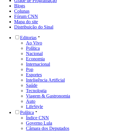
Grade de Programação
Blogs
Colunas
Fórum CNN
Mapa do site
Distribuição do Sinal
Editorias
Ao Vivo
Política
Nacional
Economia
Internacional
Pop
Esportes
Inteligência Artificial
Saúde
Tecnologia
Viagem & Gastronomia
Auto
LifeStyle
Política
Índice CNN
Governo Lula
Câmara dos Deputados