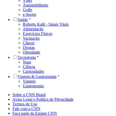
Vôlei
Automobilismo
Golfe
e-Sports
Saúde
Roberto Kalil - Sinais Vitais
Alimentação
Exercícios Físicos
Vacinação
Câncer
Drogas
Obesidade
Tecnologia
Nasa
Ciência
Curiosidades
Viagem & Gastronomia
Viagem
Gastronomia
Sobre a CNN Brasil
Aviso Legal e Política de Privacidade
Termos de Uso
Fale com a CNN
Faça parte da Equipe CNN