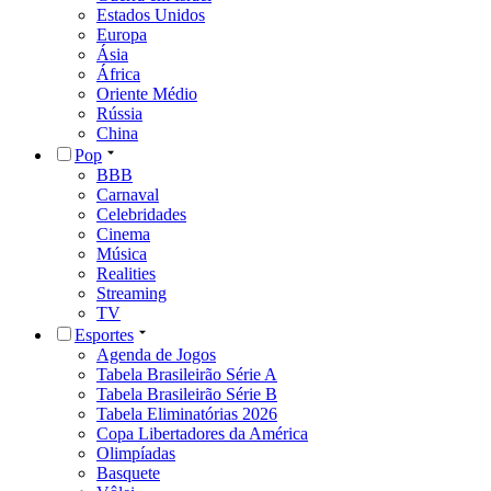
Estados Unidos
Europa
Ásia
África
Oriente Médio
Rússia
China
Pop
BBB
Carnaval
Celebridades
Cinema
Música
Realities
Streaming
TV
Esportes
Agenda de Jogos
Tabela Brasileirão Série A
Tabela Brasileirão Série B
Tabela Eliminatórias 2026
Copa Libertadores da América
Olimpíadas
Basquete