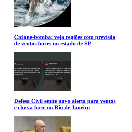
Ciclone-bomba: veja regiões com previsão
de ventos fortes no estado de SP
Defesa Civil emite novo alerta para ventos
e chuva forte no Rio de Janeiro