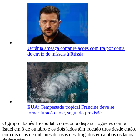
Ucrânia ameaça cortar relações com Irã por conta
de envio de mísseis à Rússia
EUA: Tempestade tropical Francine deve se
tornar furacão hoje, segundo previsões
O grupo libanês Hezbollah começou a disparar foguetes contra
Israel em 8 de outubro e os dois lados têm trocado tiros desde então,
com dezenas de milhares de civis desabrigados em ambos os lados