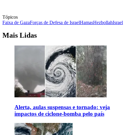
Tópicos
Faixa de Gaza
Forças de Defesa de Israel
Hamas
Hezbollah
Israel
Mais Lidas
Alerta, aulas suspensas e tornado: veja
impactos de ciclone-bomba pelo país