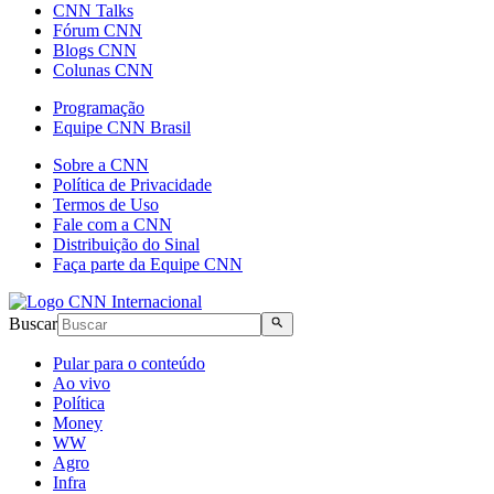
CNN Talks
Fórum CNN
Blogs CNN
Colunas CNN
Programação
Equipe CNN Brasil
Sobre a CNN
Política de Privacidade
Termos de Uso
Fale com a CNN
Distribuição do Sinal
Faça parte da Equipe CNN
Buscar
Pular para o conteúdo
Ao vivo
Política
Money
WW
Agro
Infra