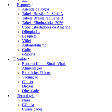
Esportes
Agenda de Jogos
Tabela Brasileirão Série A
Tabela Brasileirão Série B
Tabela Eliminatórias 2026
Copa Libertadores da América
Olimpíadas
Basquete
Vôlei
Automobilismo
Golfe
e-Sports
Saúde
Roberto Kalil - Sinais Vitais
Alimentação
Exercícios Físicos
Vacinação
Câncer
Drogas
Obesidade
Tecnologia
Nasa
Ciência
Curiosidades