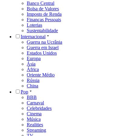
Banco Central
Bolsa de Valores
Imposto de Renda
Finanças Pessoais
Loterias
Sustentabilidade
Internacional
Guerra na Ucrânia
Guerra em Israel
Estados Unidos
Europa
Ásia
África
Oriente Médio
Rússia
China
Pop
BBB
Carnaval
Celebridades
Cinema
Música
Realities
Streaming
TV