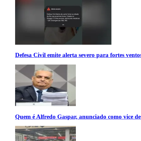
Defesa Civil emite alerta severo para fortes vent
Quem é Alfredo Gaspar, anunciado como vice de