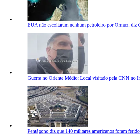
EUA não escoltaram nenhum petroleiro por Ormuz, diz 
Guerra no Oriente Médio: Local visitado pela CNN no Ir
Pentágono diz que 140 militares americanos foram ferido