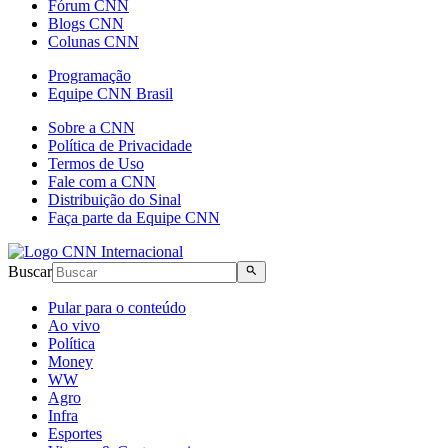
Fórum CNN
Blogs CNN
Colunas CNN
Programação
Equipe CNN Brasil
Sobre a CNN
Política de Privacidade
Termos de Uso
Fale com a CNN
Distribuição do Sinal
Faça parte da Equipe CNN
Buscar
Pular para o conteúdo
Ao vivo
Política
Money
WW
Agro
Infra
Esportes