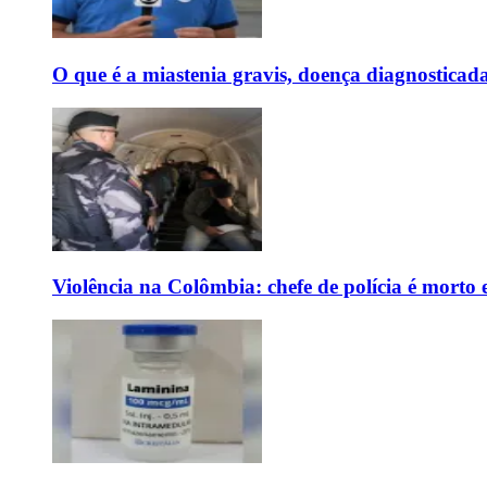
O que é a miastenia gravis, doença diagnostica
Violência na Colômbia: chefe de polícia é mort