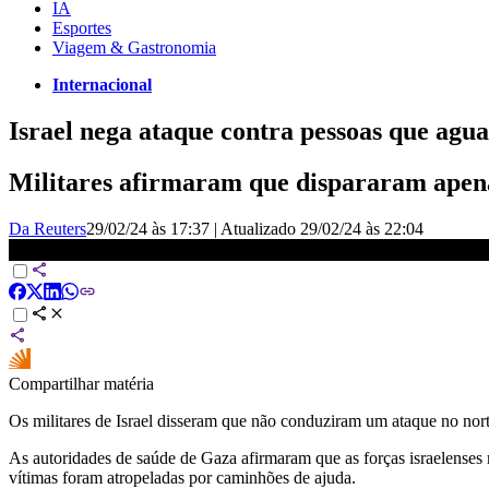
IA
Esportes
Viagem & Gastronomia
Internacional
Israel nega ataque contra pessoas que a
Militares afirmaram que dispararam apena
Da Reuters
29/02/24 às 17:37
|
Atualizado
29/02/24 às 22:04
Israel nega ter atacado palestinos que esperavam comida | CNN AR
Compartilhar matéria
Os militares de Israel disseram que não conduziram um ataque no nort
As autoridades de saúde de Gaza afirmaram que as forças israelenses
vítimas foram atropeladas por caminhões de ajuda.