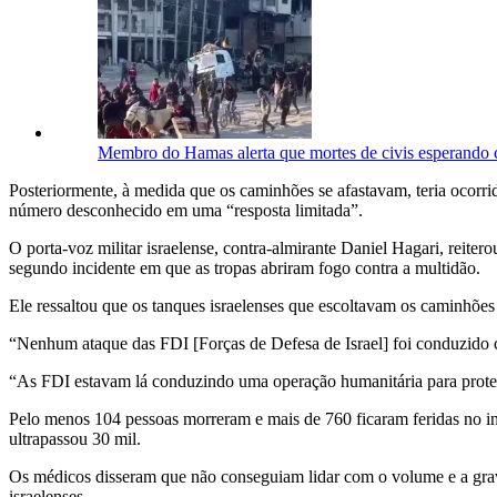
Membro do Hamas alerta que mortes de civis esperando 
Posteriormente, à medida que os caminhões se afastavam, teria ocor
número desconhecido em uma “resposta limitada”.
O porta-voz militar israelense, contra-almirante Daniel Hagari, reite
segundo incidente em que as tropas abriram fogo contra a multidão.
Ele ressaltou que os tanques israelenses que escoltavam os caminhões 
“Nenhum ataque das FDI [Forças de Defesa de Israel] foi conduzido c
“As FDI estavam lá conduzindo uma operação humanitária para protege
Pelo menos 104 pessoas morreram e mais de 760 ficaram feridas no in
ultrapassou 30 mil.
Os médicos disseram que não conseguiam lidar com o volume e a gravi
israelenses.