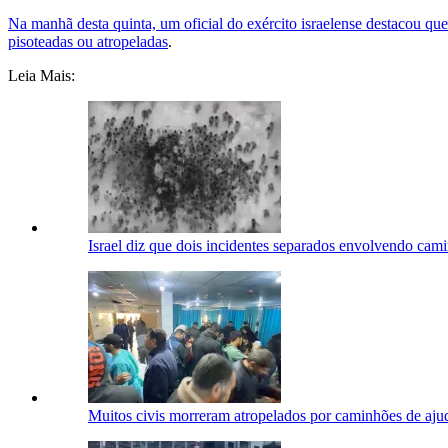
Na manhã desta quinta, um oficial do exército israelense destacou que
pisoteadas ou atropeladas
.
Leia Mais:
Israel diz que dois incidentes separados envolvendo ca
Muitos civis morreram atropelados por caminhões de ajuda 