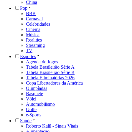
China
Pop
BBB
Carnaval
Celebridades
Cinema
Música
Realities
Streaming
TV
Esportes
Agenda de Jogos
Tabela Brasileirão Série A
Tabela Brasileirão Série B
Tabela Eliminatórias 2026
Copa Libertadores da América
Olimpíadas
Basquete
Vôlei
Automobilismo
Golfe
e-Sports
Saúde
Roberto Kalil - Sinais Vitais
Alimentação