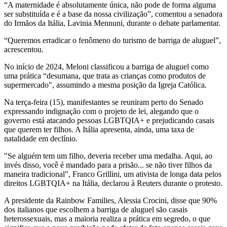
“A maternidade é absolutamente única, não pode de forma alguma
ser substituída e é a base da nossa civilização”, comentou a senadora
do Irmãos da Itália, Lavinia Mennuni, durante o debate parlamentar.
“Queremos erradicar o fenômeno do turismo de barriga de aluguel”,
acrescentou.
No início de 2024, Meloni classificou a barriga de aluguel como
uma prática “desumana, que trata as crianças como produtos de
supermercado", assumindo a mesma posição da Igreja Católica.
Na terça-feira (15), manifestantes se reuniram perto do Senado
expressando indignação com o projeto de lei, alegando que o
governo está atacando pessoas LGBTQIA+ e prejudicando casais
que querem ter filhos. A Itália apresenta, ainda, uma taxa de
natalidade em declínio.
"Se alguém tem um filho, deveria receber uma medalha. Aqui, ao
invés disso, você é mandado para a prisão... se não tiver filhos da
maneira tradicional", Franco Grillini, um ativista de longa data pelos
direitos LGBTQIA+ na Itália, declarou à Reuters durante o protesto.
A presidente da Rainbow Families, Alessia Crocini, disse que 90%
dos italianos que escolhem a barriga de aluguel são casais
heterossexuais, mas a maioria realiza a prática em segredo, o que