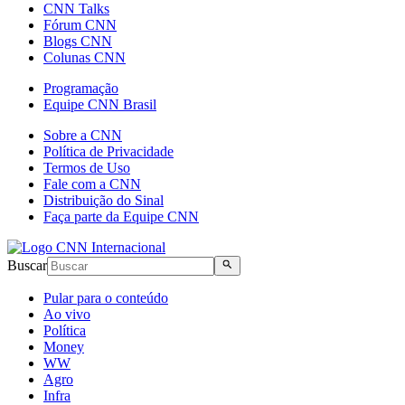
CNN Talks
Fórum CNN
Blogs CNN
Colunas CNN
Programação
Equipe CNN Brasil
Sobre a CNN
Política de Privacidade
Termos de Uso
Fale com a CNN
Distribuição do Sinal
Faça parte da Equipe CNN
Buscar
Pular para o conteúdo
Ao vivo
Política
Money
WW
Agro
Infra