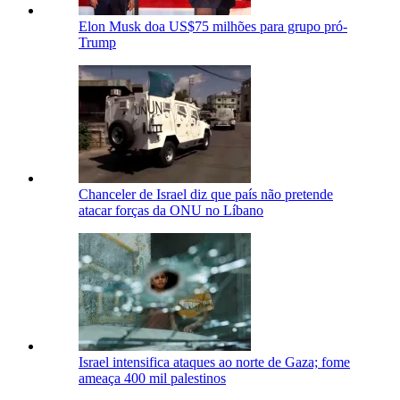
Elon Musk doa US$75 milhões para grupo pró-
Trump
Chanceler de Israel diz que país não pretende
atacar forças da ONU no Líbano
Israel intensifica ataques ao norte de Gaza; fome
ameaça 400 mil palestinos