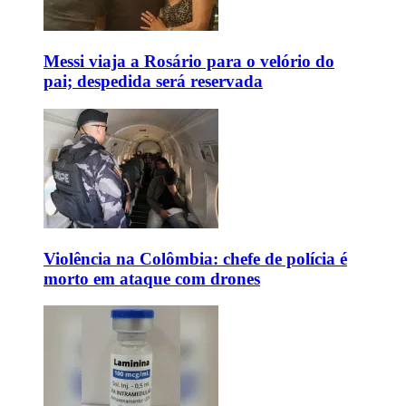
Messi viaja a Rosário para o velório do
pai; despedida será reservada
Violência na Colômbia: chefe de polícia é
morto em ataque com drones