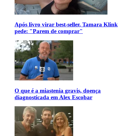
Após livro virar best-seller, Tamara Klink
pede: "Parem de comprar"
O que é a miastenia gravis, doença
diagnosticada em Alex Escobar