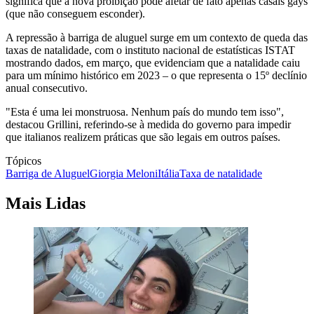
significa que a nova proibição pode afetar de fato apenas casais gays
(que não conseguem esconder).
A repressão à barriga de aluguel surge em um contexto de queda das
taxas de natalidade, com o instituto nacional de estatísticas ISTAT
mostrando dados, em março, que evidenciam que a natalidade caiu
para um mínimo histórico em 2023 – o que representa o 15º declínio
anual consecutivo.
"Esta é uma lei monstruosa. Nenhum país do mundo tem isso",
destacou Grillini, referindo-se à medida do governo para impedir
que italianos realizem práticas que são legais em outros países.
Tópicos
Barriga de Aluguel
Giorgia Meloni
Itália
Taxa de natalidade
Mais Lidas