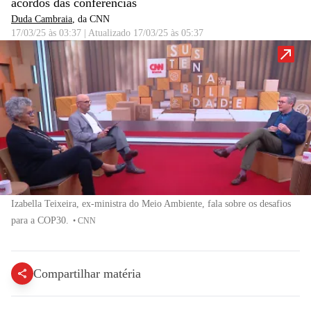
acordos das conferências
Duda Cambraia
, da CNN
17/03/25 às 03:37
|
Atualizado
17/03/25 às 05:37
Izabella Teixeira, ex-ministra do Meio Ambiente, fala sobre os desafios
para a COP30.
•
CNN
Compartilhar matéria