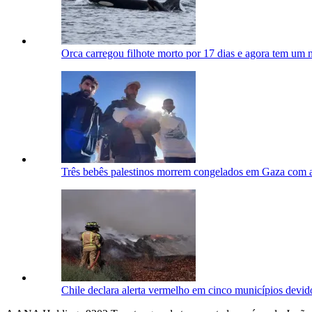
Orca carregou filhote morto por 17 dias e agora tem um
Três bebês palestinos morrem congelados em Gaza com 
Chile declara alerta vermelho em cinco municípios devido