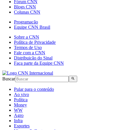
Fórum CNN
Blogs CNN
Colunas CNN
Programação
Equipe CNN Brasil
Sobre a CNN
Política de Privacidade
Termos de Uso
Fale com a CNN
Distribuição do Sinal
Faça parte da Equipe CNN
Buscar
Pular para o conteúdo
Ao vivo
Política
Money
WW
Agro
Infra
Esportes