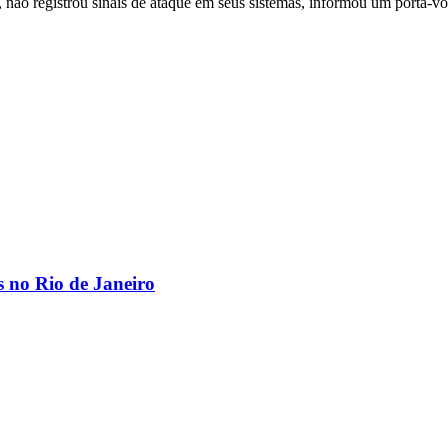
não registrou sinais de ataque em seus sistemas, informou um porta-vo
os no Rio de Janeiro