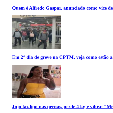
Quem é Alfredo Gaspar, anunciado como vice de
Em 2° dia de greve na CPTM, veja como estão as 
Jojo faz lipo nas pernas, perde 4 kg e vibra: "M