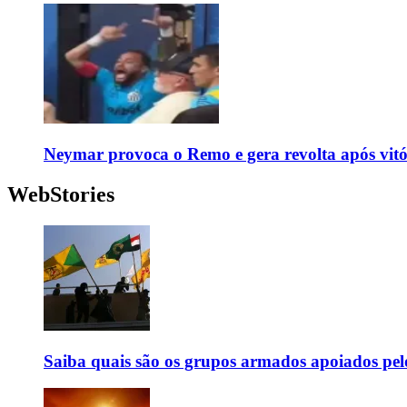
Neymar provoca o Remo e gera revolta após vit
WebStories
Saiba quais são os grupos armados apoiados pel