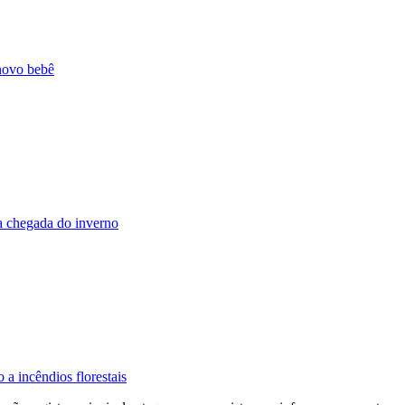
 novo bebê
a chegada do inverno
 a incêndios florestais