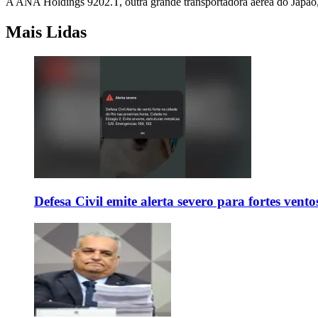
A ANA Holdings 9202.T, outra grande transportadora aérea do Japão, 
Mais Lidas
Defesa Civil emite alerta severo para fortes vent