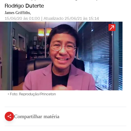
Rodrigo Duterte
James Griffiths,
15/06/20 às 01:00
|
Atualizado
25/06/21 às 15:14
•
Foto: Reprodução/Princeton
Compartilhar matéria