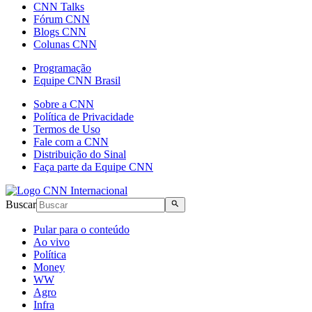
CNN Talks
Fórum CNN
Blogs CNN
Colunas CNN
Programação
Equipe CNN Brasil
Sobre a CNN
Política de Privacidade
Termos de Uso
Fale com a CNN
Distribuição do Sinal
Faça parte da Equipe CNN
Buscar
Pular para o conteúdo
Ao vivo
Política
Money
WW
Agro
Infra