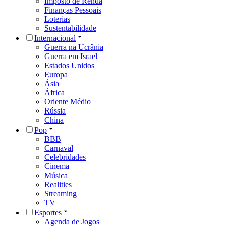
Imposto de Renda
Finanças Pessoais
Loterias
Sustentabilidade
Internacional
Guerra na Ucrânia
Guerra em Israel
Estados Unidos
Europa
Ásia
África
Oriente Médio
Rússia
China
Pop
BBB
Carnaval
Celebridades
Cinema
Música
Realities
Streaming
TV
Esportes
Agenda de Jogos