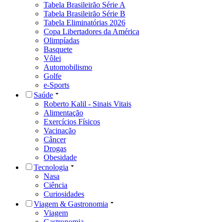
Tabela Brasileirão Série A
Tabela Brasileirão Série B
Tabela Eliminatórias 2026
Copa Libertadores da América
Olimpíadas
Basquete
Vôlei
Automobilismo
Golfe
e-Sports
Saúde
Roberto Kalil - Sinais Vitais
Alimentação
Exercícios Físicos
Vacinação
Câncer
Drogas
Obesidade
Tecnologia
Nasa
Ciência
Curiosidades
Viagem & Gastronomia
Viagem
Gastronomia