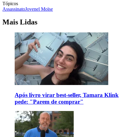
Tópicos
Assassinato
Jovenel Moïse
Mais Lidas
Após livro virar best-seller, Tamara Klink
pede: "Parem de comprar"