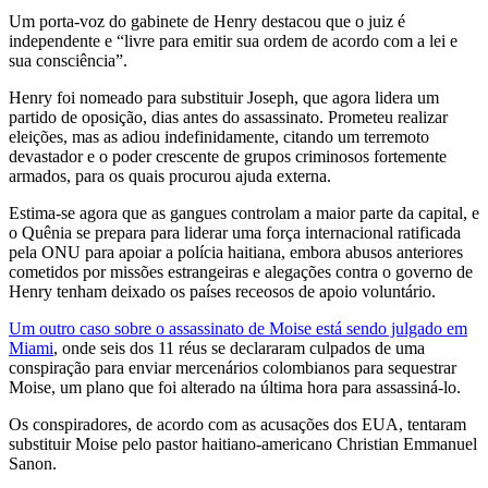
Um porta-voz do gabinete de Henry destacou que o juiz é
independente e “livre para emitir sua ordem de acordo com a lei e
sua consciência”.
Henry foi nomeado para substituir Joseph, que agora lidera um
partido de oposição, dias antes do assassinato. Prometeu realizar
eleições, mas as adiou indefinidamente, citando um terremoto
devastador e o poder crescente de grupos criminosos fortemente
armados, para os quais procurou ajuda externa.
Estima-se agora que as gangues controlam a maior parte da capital, e
o Quênia se prepara para liderar uma força internacional ratificada
pela ONU para apoiar a polícia haitiana, embora abusos anteriores
cometidos por missões estrangeiras e alegações contra o governo de
Henry tenham deixado os países receosos de apoio voluntário.
Um outro caso sobre o assassinato de Moise está sendo julgado em
Miami
, onde seis dos 11 réus se declararam culpados de uma
conspiração para enviar mercenários colombianos para sequestrar
Moise, um plano que foi alterado na última hora para assassiná-lo.
Os conspiradores, de acordo com as acusações dos EUA, tentaram
substituir Moise pelo pastor haitiano-americano Christian Emmanuel
Sanon.