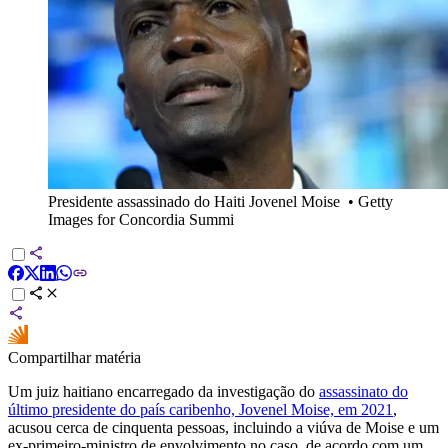
Presidente assassinado do Haiti Jovenel Moise
•
Getty
Images for Concordia Summi
Compartilhar matéria
Um juiz haitiano encarregado da investigação do
assassinato do
último presidente do país caribenho, Jovenel Moise, em 2021
,
acusou cerca de cinquenta pessoas, incluindo a viúva de Moise e um
ex-primeiro-ministro de envolvimento no caso, de acordo com um