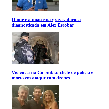
O que é a miastenia gravis, doença
diagnosticada em Alex Escobar
Violência na Colômbia: chefe de polícia é
morto em ataque com drones