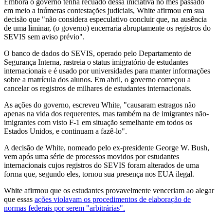
Embora o governo tenha recuado dessa iniciativa no mês passado
em meio a inúmeras contestações judiciais, White afirmou em sua
decisão que "não considera especulativo concluir que, na ausência
de uma liminar, (o governo) encerraria abruptamente os registros do
SEVIS sem aviso prévio".
O banco de dados do SEVIS, operado pelo Departamento de
Segurança Interna, rastreia o status imigratório de estudantes
internacionais e é usado por universidades para manter informações
sobre a matrícula dos alunos. Em abril, o governo começou a
cancelar os registros de milhares de estudantes internacionais.
As ações do governo, escreveu White, "causaram estragos não
apenas na vida dos requerentes, mas também na de imigrantes não-
imigrantes com visto F-1 em situação semelhante em todos os
Estados Unidos, e continuam a fazê-lo".
A decisão de White, nomeado pelo ex-presidente George W. Bush,
vem após uma série de processos movidos por estudantes
internacionais cujos registros do SEVIS foram alterados de uma
forma que, segundo eles, tornou sua presença nos EUA ilegal.
White afirmou que os estudantes provavelmente venceriam ao alegar
que essas
ações violavam os procedimentos de elaboração de
normas federais por serem "arbitrárias".