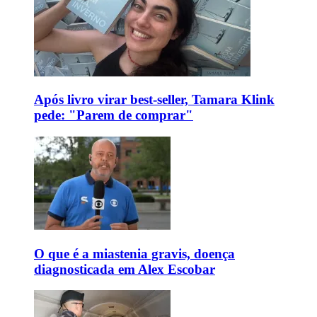
Após livro virar best-seller, Tamara Klink
pede: "Parem de comprar"
O que é a miastenia gravis, doença
diagnosticada em Alex Escobar