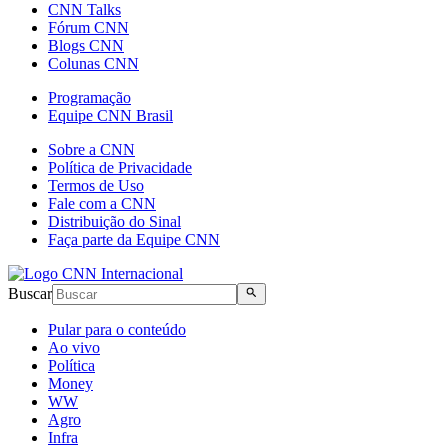
CNN Talks
Fórum CNN
Blogs CNN
Colunas CNN
Programação
Equipe CNN Brasil
Sobre a CNN
Política de Privacidade
Termos de Uso
Fale com a CNN
Distribuição do Sinal
Faça parte da Equipe CNN
Buscar
Pular para o conteúdo
Ao vivo
Política
Money
WW
Agro
Infra