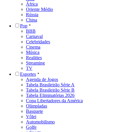
África
Oriente Médio
Rússia
China
Pop
BBB
Carnaval
Celebridades
Cinema
Música
Realities
Streaming
TV
Esportes
Agenda de Jogos
Tabela Brasileirão Série A
Tabela Brasileirão Série B
Tabela Eliminatórias 2026
Copa Libertadores da América
Olimpíadas
Basquete
Vôlei
Automobilismo
Golfe