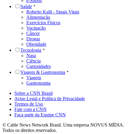
e-Sports
Saúde
Roberto Kalil - Sinais Vitais
Alimentação
Exercícios Físicos
Vacinação
Câncer
Drogas
Obesidade
Tecnologia
Nasa
Ciência
Curiosidades
Viagem & Gastronomia
Viagem
Gastronomia
Sobre a CNN Brasil
Aviso Legal e Política de Privacidade
Termos de Uso
Fale com a CNN
Faça parte da Equipe CNN
© Cable News Network Brasil. Uma empresa NOVUS MÍDIA.
Todos os direitos reservados.