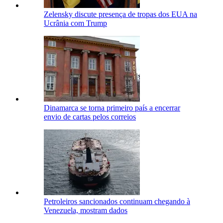
Zelensky discute presença de tropas dos EUA na
Ucrânia com Trump
Dinamarca se torna primeiro país a encerrar
envio de cartas pelos correios
Petroleiros sancionados continuam chegando à
Venezuela, mostram dados