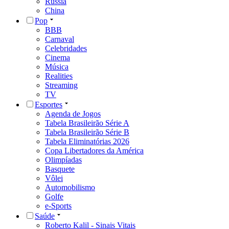
Rússia
China
Pop
BBB
Carnaval
Celebridades
Cinema
Música
Realities
Streaming
TV
Esportes
Agenda de Jogos
Tabela Brasileirão Série A
Tabela Brasileirão Série B
Tabela Eliminatórias 2026
Copa Libertadores da América
Olimpíadas
Basquete
Vôlei
Automobilismo
Golfe
e-Sports
Saúde
Roberto Kalil - Sinais Vitais