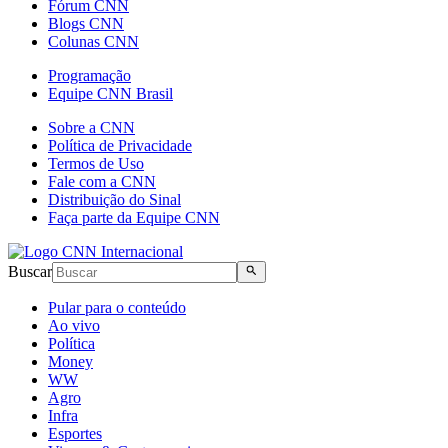
Fórum CNN
Blogs CNN
Colunas CNN
Programação
Equipe CNN Brasil
Sobre a CNN
Política de Privacidade
Termos de Uso
Fale com a CNN
Distribuição do Sinal
Faça parte da Equipe CNN
Buscar
Pular para o conteúdo
Ao vivo
Política
Money
WW
Agro
Infra
Esportes