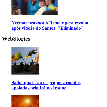
Neymar provoca o Remo e gera revolta
após vitória do Santos: "Eliminado"
WebStories
Saiba quais são os grupos armados
apoiados pelo Irã no Iraque