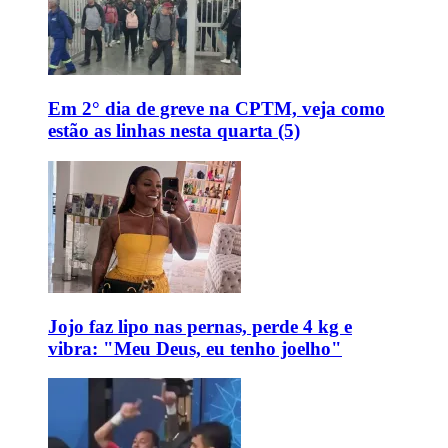
Em 2° dia de greve na CPTM, veja como
estão as linhas nesta quarta (5)
Jojo faz lipo nas pernas, perde 4 kg e
vibra: "Meu Deus, eu tenho joelho"