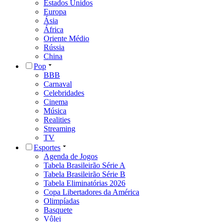
Estados Unidos
Europa
Ásia
África
Oriente Médio
Rússia
China
Pop
BBB
Carnaval
Celebridades
Cinema
Música
Realities
Streaming
TV
Esportes
Agenda de Jogos
Tabela Brasileirão Série A
Tabela Brasileirão Série B
Tabela Eliminatórias 2026
Copa Libertadores da América
Olimpíadas
Basquete
Vôlei