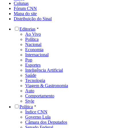
Colunas
Fórum CNN
Mapa do site
Distribuição do Sinal
Editorias
Ao Vivo
Política
Nacional
Economia
Internacional
Pop
Esportes
Inteligência Artificial
Saúde
Tecnologia
Viagem & Gastronomia
Auto
Comportamento
Style
Política
Índice CNN
Governo Lula
Câmara dos Deputados
Senado Federal