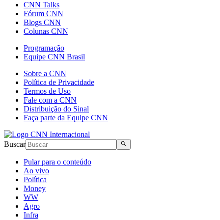
CNN Talks
Fórum CNN
Blogs CNN
Colunas CNN
Programação
Equipe CNN Brasil
Sobre a CNN
Política de Privacidade
Termos de Uso
Fale com a CNN
Distribuição do Sinal
Faça parte da Equipe CNN
Buscar
Pular para o conteúdo
Ao vivo
Política
Money
WW
Agro
Infra