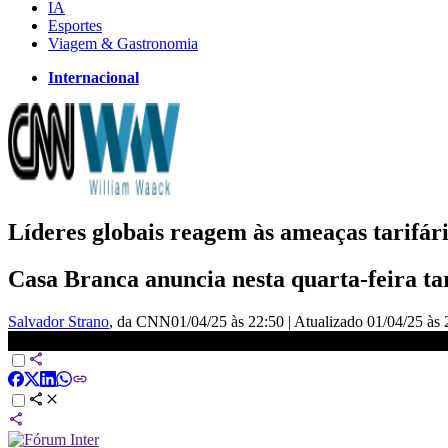
IA
Esportes
Viagem & Gastronomia
Internacional
Líderes globais reagem às ameaças tarifá
Casa Branca anuncia nesta quarta-feira tar
Salvador Strano
, da CNN
01/04/25 às 22:50
|
Atualizado
01/04/25 às 
Senado aprova pacote de resposta ao protecionismo | WW