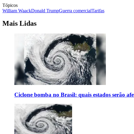
Tópicos
William Waack
Donald Trump
Guerra comercial
Tarifas
Mais Lidas
Ciclone bomba no Brasil: quais estados serão af