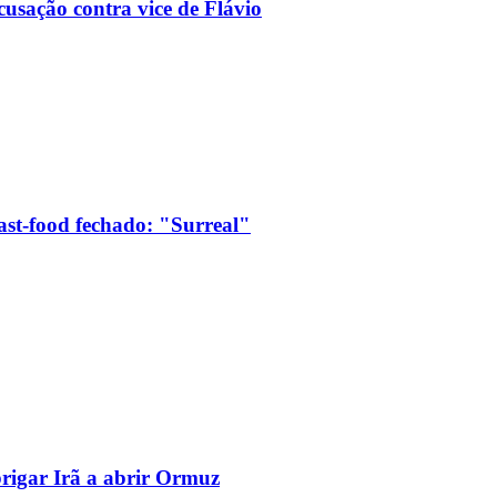
usação contra vice de Flávio
ast-food fechado: "Surreal"
brigar Irã a abrir Ormuz