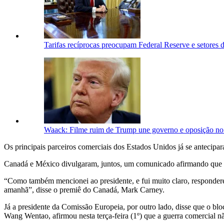
Tarifas recíprocas preocupam Federal Reserve e setores 
Waack: Filme ruim de Trump une governo e oposição no 
Os principais parceiros comerciais dos Estados Unidos já se antecipa
Canadá e México divulgaram, juntos, um comunicado afirmando que ir
“Como também mencionei ao presidente, e fui muito claro, respondere
amanhã”, disse o premiê do Canadá, Mark Carney.
Já a presidente da Comissão Europeia, por outro lado, disse que o blo
Wang Wentao, afirmou nesta terça-feira (1º) que a guerra comercial 