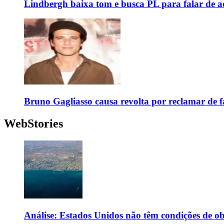
Lindbergh baixa tom e busca PL para falar de ac
Bruno Gagliasso causa revolta por reclamar de f
WebStories
Análise: Estados Unidos não têm condições de o