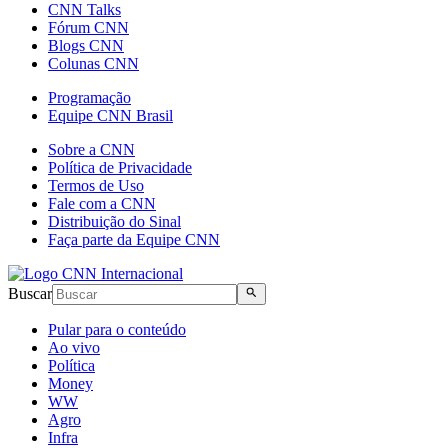
CNN Talks
Fórum CNN
Blogs CNN
Colunas CNN
Programação
Equipe CNN Brasil
Sobre a CNN
Política de Privacidade
Termos de Uso
Fale com a CNN
Distribuição do Sinal
Faça parte da Equipe CNN
Buscar
Pular para o conteúdo
Ao vivo
Política
Money
WW
Agro
Infra