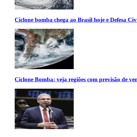
Ciclone bomba chega ao Brasil hoje e Defesa Civi
Ciclone Bomba: veja regiões com previsão de ven