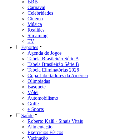
BBB
Carnaval
Celebridades
Cinema
Música
Realities
Streaming
TV
Esportes
Agenda de Jogos
Tabela Brasileirão Série A
Tabela Brasileirão Série B
Tabela Eliminatórias 2026
Copa Libertadores da América
Olimpíadas
Basquete
Vôlei
Automobilismo
Golfe
e-Sports
Saúde
Roberto Kalil - Sinais Vitais
Alimentação
Exercícios Físicos
Vacinação