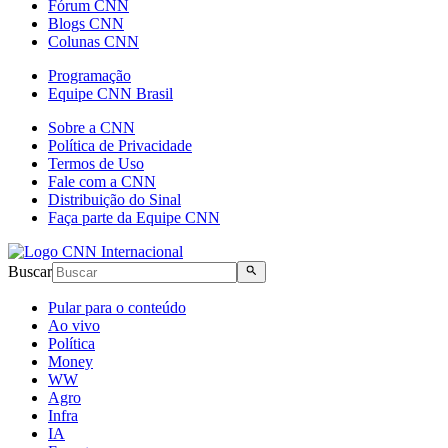
Fórum CNN
Blogs CNN
Colunas CNN
Programação
Equipe CNN Brasil
Sobre a CNN
Política de Privacidade
Termos de Uso
Fale com a CNN
Distribuição do Sinal
Faça parte da Equipe CNN
Buscar
Pular para o conteúdo
Ao vivo
Política
Money
WW
Agro
Infra
IA