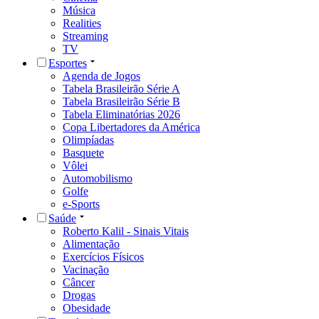
Música
Realities
Streaming
TV
Esportes
Agenda de Jogos
Tabela Brasileirão Série A
Tabela Brasileirão Série B
Tabela Eliminatórias 2026
Copa Libertadores da América
Olimpíadas
Basquete
Vôlei
Automobilismo
Golfe
e-Sports
Saúde
Roberto Kalil - Sinais Vitais
Alimentação
Exercícios Físicos
Vacinação
Câncer
Drogas
Obesidade