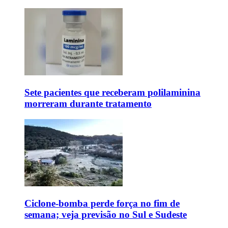
Sete pacientes que receberam polilaminina
morreram durante tratamento
Ciclone-bomba perde força no fim de
semana; veja previsão no Sul e Sudeste