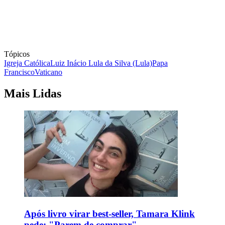
Tópicos
Igreja Católica
Luiz Inácio Lula da Silva (Lula)
Papa
Francisco
Vaticano
Mais Lidas
Após livro virar best-seller, Tamara Klink
pede: "Parem de comprar"