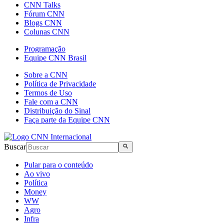
CNN Talks
Fórum CNN
Blogs CNN
Colunas CNN
Programação
Equipe CNN Brasil
Sobre a CNN
Política de Privacidade
Termos de Uso
Fale com a CNN
Distribuição do Sinal
Faça parte da Equipe CNN
Buscar
Pular para o conteúdo
Ao vivo
Política
Money
WW
Agro
Infra