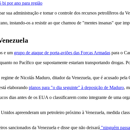
bi por ano para região
r sua administração e tomar o controle dos recursos petrolíferos da V
no, instando-os a resistir ao que chamou de "mentes insanas" que imp
Venezuela
dos e um
grupo de ataque de porta-aviões das Forças Armadas
para o Car
 quanto no Pacífico que supostamente estariam transportando drogas. 
egime de Nicolás Maduro, ditador da Venezuela, que é acusado pela C
stá elaborando
planos para "o dia seguinte" à deposição de Maduro
, m
cos dias antes de os EUA o classificarem como integrante de uma organi
os Unidos apreenderam um petroleiro próximo à Venezuela, medida class
eiros sancionados da Venezuela e disse que não deixará
"ninguém passar