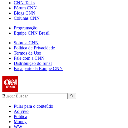
CNN Talks
Fórum CNN
Blogs CNN
Colunas CNN
Programação
Equipe CNN Brasil
Sobre a CNN
Política de Privacidade
Termos de Uso
Fale com a CNN
Distribuição do Sinal
Faça parte da Equipe CNN
Buscar
Pular para o conteúdo
Ao vivo
Política
Money
WW