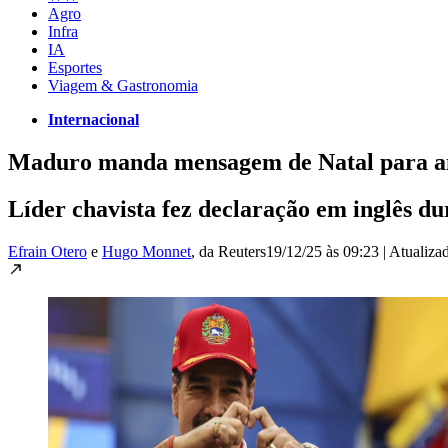
Agro
Infra
IA
Esportes
Viagem & Gastronomia
Internacional
Maduro manda mensagem de Natal para am
Líder chavista fez declaração em inglês du
Efrain Otero
e
Hugo Monnet
, da Reuters
19/12/25 às 09:23
|
Atualiza