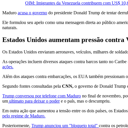
OIM: Imigrantes da Venezuela contribuem com US$ 10,6 
Maduro
acusa o governo
do presidente Donald Trump de tentar derruba
Ele formulou seu apelo como uma mensagem direta ao público america
naturais.
Estados Unidos aumentam pressão contra 
Os Estados Unidos enviaram aeronaves, veículos, milhares de solda
As operações incluem diversos ataques contra barcos tanto no Caribe
ações.
Além dos ataques contra embarcações, os EUA também pressionam o r
Segundo fontes consultadas pela
CNN,
o governo de Donald Trump e
Trump conversou por telefone com Maduro
no final de novembro, pou
um
ultimato para deixar o poder
e o país, mas o descumpriu.
Em outra ação que aumentou a tensão entre os dois países, os Estad
pelo regime de Maduro.
Posteriormente,
Trump anunciou um "bloqueio total"
contra os petrol