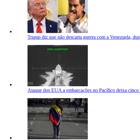
Trump diz que não descarta guerra com a Venezuela, dura
Ataque dos EUA a embarcações no Pacífico deixa cinco