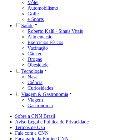
Vôlei
Automobilismo
Golfe
e-Sports
Saúde
Roberto Kalil - Sinais Vitais
Alimentação
Exercícios Físicos
Vacinação
Câncer
Drogas
Obesidade
Tecnologia
Nasa
Ciência
Curiosidades
Viagem & Gastronomia
Viagem
Gastronomia
Sobre a CNN Brasil
Aviso Legal e Política de Privacidade
Termos de Uso
Fale com a CNN
Faça parte da Equipe CNN