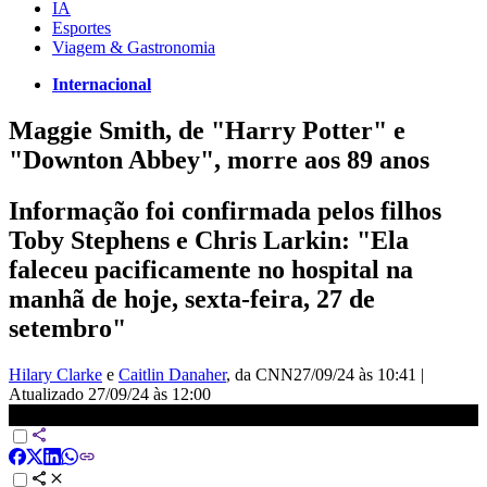
IA
Esportes
Viagem & Gastronomia
Internacional
Maggie Smith, de "Harry Potter" e
"Downton Abbey", morre aos 89 anos
Informação foi confirmada pelos filhos
Toby Stephens e Chris Larkin: "Ela
faleceu pacificamente no hospital na
manhã de hoje, sexta-feira, 27 de
setembro"
Hilary Clarke
e
Caitlin Danaher
, da CNN
27/09/24 às 10:41
|
Atualizado
27/09/24 às 12:00
Atriz britânica Maggie Smith morre aos 89 anos | LIVE CNN