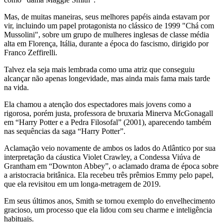
Mas, de muitas maneiras, seus melhores papéis ainda estavam por
vir, incluindo um papel protagonista no clássico de 1999 "Chá com
Mussolini", sobre um grupo de mulheres inglesas de classe média
alta em Florença, Itália, durante a época do fascismo, dirigido por
Franco Zeffirelli.
Talvez ela seja mais lembrada como uma atriz que conseguiu
alcançar não apenas longevidade, mas ainda mais fama mais tarde
na vida.
Ela chamou a atenção dos espectadores mais jovens como a
rigorosa, porém justa, professora de bruxaria Minerva McGonagall
em “Harry Potter e a Pedra Filosofal” (2001), aparecendo também
nas sequências da saga “Harry Potter”.
Aclamação veio novamente de ambos os lados do Atlântico por sua
interpretação da cáustica Violet Crawley, a Condessa Viúva de
Grantham em “Downton Abbey”, o aclamado drama de época sobre
a aristocracia britânica. Ela recebeu três prêmios Emmy pelo papel,
que ela revisitou em um longa-metragem de 2019.
Em seus últimos anos, Smith se tornou exemplo do envelhecimento
gracioso, um processo que ela lidou com seu charme e inteligência
habituais.