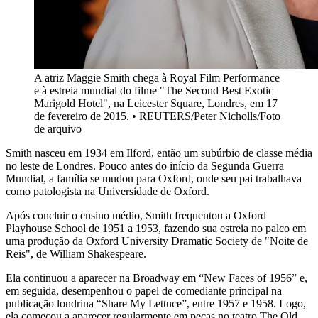
A atriz Maggie Smith chega à Royal Film Performance
e à estreia mundial do filme "The Second Best Exotic
Marigold Hotel", na Leicester Square, Londres, em 17
de fevereiro de 2015. • REUTERS/Peter Nicholls/Foto
de arquivo
Smith nasceu em 1934 em Ilford, então um subúrbio de classe média
no leste de Londres. Pouco antes do início da Segunda Guerra
Mundial, a família se mudou para Oxford, onde seu pai trabalhava
como patologista na Universidade de Oxford.
Após concluir o ensino médio, Smith frequentou a Oxford
Playhouse School de 1951 a 1953, fazendo sua estreia no palco em
uma produção da Oxford University Dramatic Society de "Noite de
Reis", de William Shakespeare.
Ela continuou a aparecer na Broadway em “New Faces of 1956” e,
em seguida, desempenhou o papel de comediante principal na
publicação londrina “Share My Lettuce”, entre 1957 e 1958. Logo,
ela começou a aparecer regularmente em peças no teatro The Old