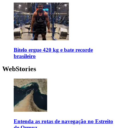
Bitelo ergue 420 kg e bate recorde
brasileiro
WebStories
Entenda as rotas de navegação no Estreito
de Ormuz