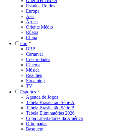
Guerra em Israel
Estados Unidos
Europa
Ásia
África
Oriente Médio
Rússia
China
Pop
BBB
Carnaval
Celebridades
Cinema
Música
Realities
Streaming
TV
Esportes
Agenda de Jogos
Tabela Brasileirão Série A
Tabela Brasileirão Série B
Tabela Eliminatórias 2026
Copa Libertadores da América
Olimpíadas
Basquete