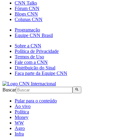
CNN Talks
Fórum CNN
Blogs CNN
Colunas CNN
Programação
Equipe CNN Brasil
Sobre a CNN
Política de Privacidade
Termos de Uso
Fale com a CNN
Distribuição do Sinal
Faça parte da Equipe CNN
Buscar
Pular para o conteúdo
Ao vivo
Política
Money
WW
Agro
Infra