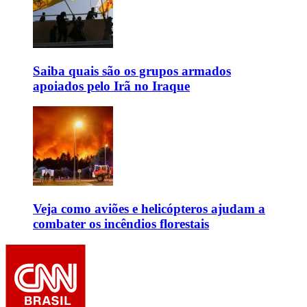
Saiba quais são os grupos armados
apoiados pelo Irã no Iraque
Veja como aviões e helicópteros ajudam a
combater os incêndios florestais