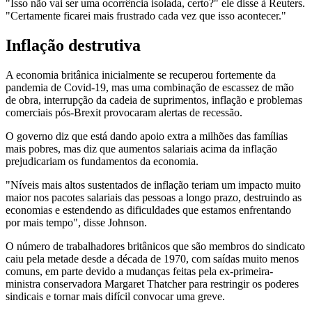
"Isso não vai ser uma ocorrência isolada, certo?" ele disse à Reuters.
"Certamente ficarei mais frustrado cada vez que isso acontecer."
Inflação destrutiva
A economia britânica inicialmente se recuperou fortemente da
pandemia de Covid-19, mas uma combinação de escassez de mão
de obra, interrupção da cadeia de suprimentos, inflação e problemas
comerciais pós-Brexit provocaram alertas de recessão.
O governo diz que está dando apoio extra a milhões das famílias
mais pobres, mas diz que aumentos salariais acima da inflação
prejudicariam os fundamentos da economia.
"Níveis mais altos sustentados de inflação teriam um impacto muito
maior nos pacotes salariais das pessoas a longo prazo, destruindo as
economias e estendendo as dificuldades que estamos enfrentando
por mais tempo", disse Johnson.
O número de trabalhadores britânicos que são membros do sindicato
caiu pela metade desde a década de 1970, com saídas muito menos
comuns, em parte devido a mudanças feitas pela ex-primeira-
ministra conservadora Margaret Thatcher para restringir os poderes
sindicais e tornar mais difícil convocar uma greve.