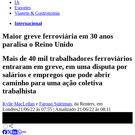
IA
Esportes
Viagem & Gastronomia
Internacional
Maior greve ferroviária em 30 anos
paralisa o Reino Unido
Mais de 40 mil trabalhadores ferroviários
entraram em greve, em uma disputa por
salários e empregos que pode abrir
caminho para uma ação coletiva
trabalhista
Kylie MacLellan
e
Farouq Suleiman
, da Reuters
, em
Londres
21/06/22 às 07:55
|
Atualizado
21/06/22 às 08:11
Maior greve ferroviária em 30 anos paralisa o Reino Unido | NOVO
DIA