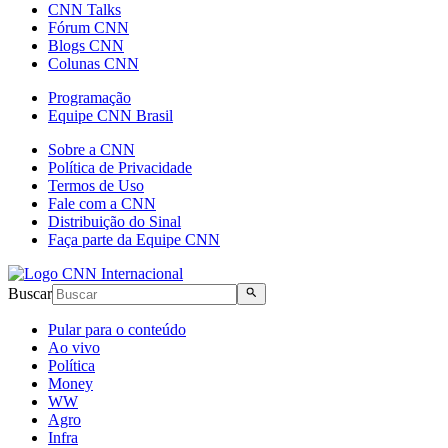
CNN Talks
Fórum CNN
Blogs CNN
Colunas CNN
Programação
Equipe CNN Brasil
Sobre a CNN
Política de Privacidade
Termos de Uso
Fale com a CNN
Distribuição do Sinal
Faça parte da Equipe CNN
Buscar
Pular para o conteúdo
Ao vivo
Política
Money
WW
Agro
Infra