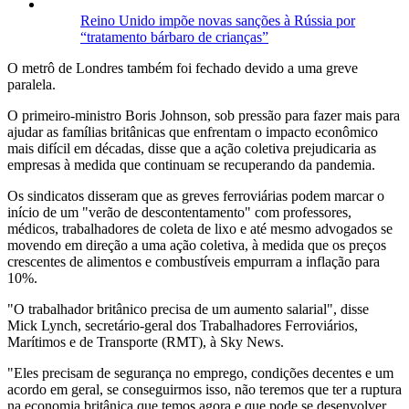
Reino Unido impõe novas sanções à Rússia por
“tratamento bárbaro de crianças”
O metrô de Londres também foi fechado devido a uma greve
paralela.
O primeiro-ministro Boris Johnson, sob pressão para fazer mais para
ajudar as famílias britânicas que enfrentam o impacto econômico
mais difícil em décadas, disse que a ação coletiva prejudicaria as
empresas à medida que continuam se recuperando da pandemia.
Os sindicatos disseram que as greves ferroviárias podem marcar o
início de um "verão de descontentamento" com professores,
médicos, trabalhadores de coleta de lixo e até mesmo advogados se
movendo em direção a uma ação coletiva, à medida que os preços
crescentes de alimentos e combustíveis empurram a inflação para
10%.
"O trabalhador britânico precisa de um aumento salarial", disse
Mick Lynch, secretário-geral dos Trabalhadores Ferroviários,
Marítimos e de Transporte (RMT), à Sky News.
"Eles precisam de segurança no emprego, condições decentes e um
acordo em geral, se conseguirmos isso, não teremos que ter a ruptura
na economia britânica que temos agora e que pode se desenvolver