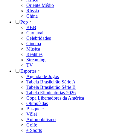
Oriente Médio
Rússia
China
Pop
BBB
Carnaval
Celebridades
Cinema
Música
Realities
Streaming
TV
Esportes
Agenda de Jogos
Tabela Brasileirão Série A
Tabela Brasileirão Série B
Tabela Eliminatórias 2026
Copa Libertadores da América
Olimpíadas
Basquete
Vôlei
Automobilismo
Golfe
e-Sports