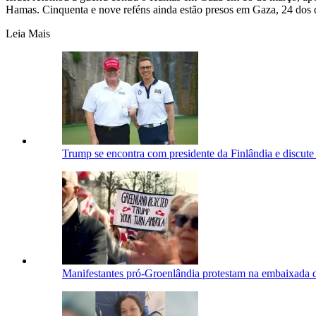
Hamas. Cinquenta e nove reféns ainda estão presos em Gaza, 24 dos qu
Leia Mais
Trump se encontra com presidente da Finlândia e discut
Manifestantes pró-Groenlândia protestam na embaixad