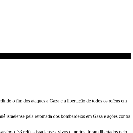
dindo o fim dos ataques a Gaza e a libertação de todos os reféns em
emiê israelense pela retomada dos bombardeios em Gaza e ações contra
-fogo, 33 reféns israelenses, vivos e mortos, foram libertados pelo