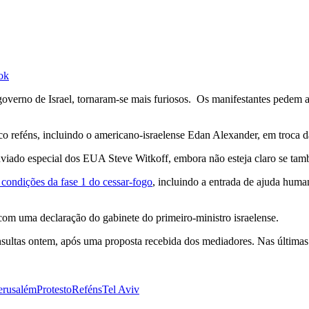
ok
governo de Israel, tornaram-se mais furiosos. Os manifestantes pedem a
nco reféns, incluindo o americano-israelense Edan Alexander, em troca 
iado especial dos EUA Steve Witkoff, embora não esteja claro se també
condições da fase 1 do cessar-fogo
, incluindo a entrada de ajuda huma
com uma declaração do gabinete do primeiro-ministro israelense.
ltas ontem, após uma proposta recebida dos mediadores. Nas últimas ho
erusalém
Protesto
Reféns
Tel Aviv