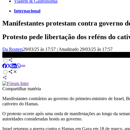
Viagem & Gastronomia
Internacional
Manifestantes protestam contra governo d
Protesto pede libertação dos reféns do ca
Da Reuters
29/03/25 às 17:57
|
Atualizado
29/03/25 às 17:57
Hamas aceita proposta do Egito em troca da retomada do cessar-
Compartilhar matéria
Manifestantes contrários ao governo do primeiro-ministro de Israel, 
cativeiro do Hamas.
O protesto ocorre após uma onda de manifestações ao longo da semana
autoridades consideradas hostis ao governo.
Israel retomou a guerra contra o Hamas em Gaza em 18 de março, após 