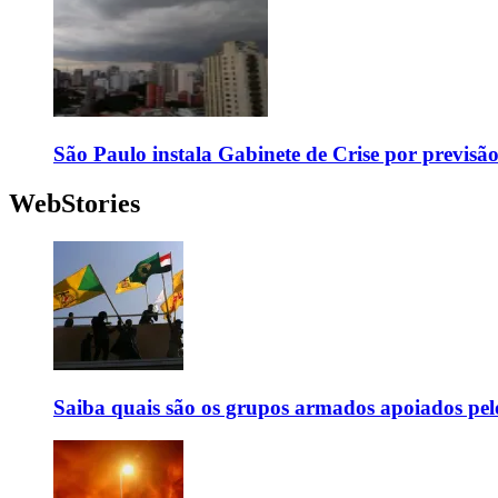
São Paulo instala Gabinete de Crise por previsã
WebStories
Saiba quais são os grupos armados apoiados pel