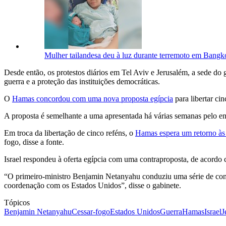
Mulher tailandesa deu à luz durante terremoto em Bangk
Desde então, os protestos diários em Tel Aviv e Jerusalém, a sede do 
guerra e a proteção das instituições democráticas.
O
Hamas concordou com uma nova proposta egípcia
para libertar ci
A proposta é semelhante a uma apresentada há várias semanas pelo env
Em troca da libertação de cinco reféns, o
Hamas espera um retorno às 
fogo, disse a fonte.
Israel respondeu à oferta egípcia com uma contraproposta, de acordo 
“O primeiro-ministro Benjamin Netanyahu conduziu uma série de consu
coordenação com os Estados Unidos”, disse o gabinete.
Tópicos
Benjamin Netanyahu
Cessar-fogo
Estados Unidos
Guerra
Hamas
Israel
J