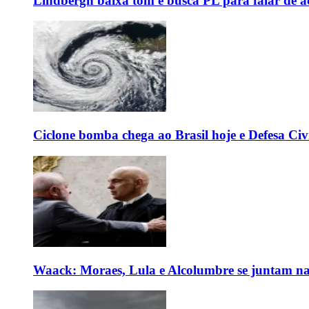
Lindbergh baixa tom e busca PL para falar de ac
Ciclone bomba chega ao Brasil hoje e Defesa Civi
Waack: Moraes, Lula e Alcolumbre se juntam na