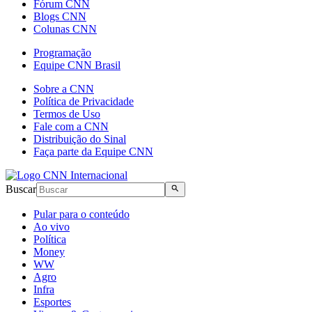
Fórum CNN
Blogs CNN
Colunas CNN
Programação
Equipe CNN Brasil
Sobre a CNN
Política de Privacidade
Termos de Uso
Fale com a CNN
Distribuição do Sinal
Faça parte da Equipe CNN
Buscar
Pular para o conteúdo
Ao vivo
Política
Money
WW
Agro
Infra
Esportes