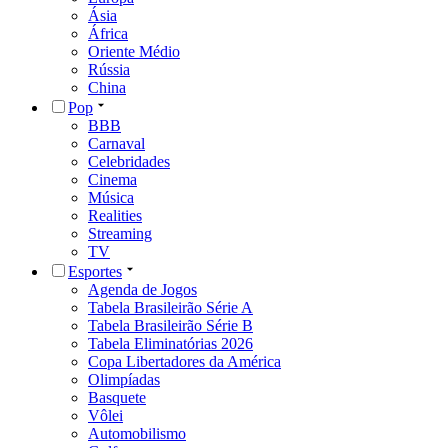
Ásia
África
Oriente Médio
Rússia
China
Pop
BBB
Carnaval
Celebridades
Cinema
Música
Realities
Streaming
TV
Esportes
Agenda de Jogos
Tabela Brasileirão Série A
Tabela Brasileirão Série B
Tabela Eliminatórias 2026
Copa Libertadores da América
Olimpíadas
Basquete
Vôlei
Automobilismo