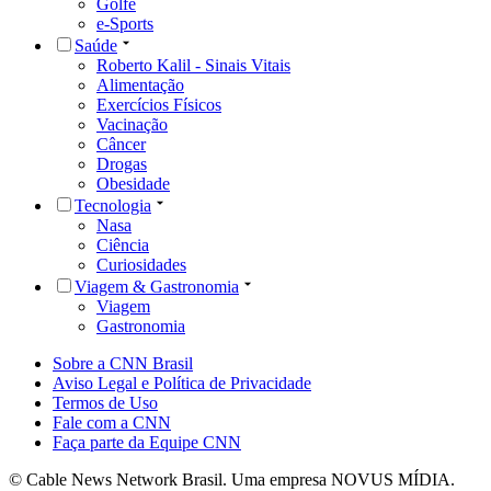
Golfe
e-Sports
Saúde
Roberto Kalil - Sinais Vitais
Alimentação
Exercícios Físicos
Vacinação
Câncer
Drogas
Obesidade
Tecnologia
Nasa
Ciência
Curiosidades
Viagem & Gastronomia
Viagem
Gastronomia
Sobre a CNN Brasil
Aviso Legal e Política de Privacidade
Termos de Uso
Fale com a CNN
Faça parte da Equipe CNN
© Cable News Network Brasil. Uma empresa NOVUS MÍDIA.