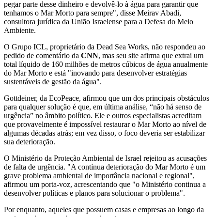
pegar parte desse dinheiro e devolvê-lo à água para garantir que
tenhamos o Mar Morto para sempre", disse Meirav Abadi,
consultora jurídica da União Israelense para a Defesa do Meio
Ambiente.
O Grupo ICL, proprietário da Dead Sea Works, não respondeu ao
pedido de comentário da
CNN
, mas seu site afirma que extrai um
total líquido de 160 milhões de metros cúbicos de água anualmente
do Mar Morto e está "inovando para desenvolver estratégias
sustentáveis ​​de gestão da água".
Gottdeiner, da EcoPeace, afirmou que um dos principais obstáculos
para qualquer solução é que, em última análise, “não há senso de
urgência” no âmbito político. Ele e outros especialistas acreditam
que provavelmente é impossível restaurar o Mar Morto ao nível de
algumas décadas atrás; em vez disso, o foco deveria ser estabilizar
sua deterioração.
O Ministério da Proteção Ambiental de Israel rejeitou as acusações
de falta de urgência. "A contínua deterioração do Mar Morto é um
grave problema ambiental de importância nacional e regional",
afirmou um porta-voz, acrescentando que "o Ministério continua a
desenvolver políticas e planos para solucionar o problema".
Por enquanto, aqueles que possuem casas e empresas ao longo da