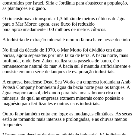
construídos por Israel, Síria e Jordânia para abastecer a população,
as plantações e o gado.
O rio costumava transportar 1,3 bilhão de metros cúbicos de água
para o Mar Morto; agora, esse fluxo foi reduzido
para
aproximadamente 100 milhões de metros cúbicos.
A indústria de extração mineral é o outro fator-chave nesse declínio.
No final da década de 1970, o Mar Morto foi dividido em duas
bacias, agora separadas por uma faixa de terra. A bacia norte, mais
profunda, onde Ben Zaken realiza seus passeios de barco, é o
remanescente natural do mar. A bacia sul é mantida artificialmente e
consiste em uma série de tanques de evaporação industriais.
A empresa israelense Dead Sea Works e a empresa jordaniana Arab
Potash Company bombeiam água da bacia norte para os tanques. A
água evapora ao sol, deixando para trás uma salmoura rica em
minerais, da qual as empresas extraem minerais como potássio e
magnésio para fertilizantes e outros usos industriais.
Outro fator também entra em jogo: as mudanças climáticas. As secas
estão se tornando mais intensas e prolongadas, e as chuvas menos
frequentes.
Mesmo sem desvios de rios ou atividade industrial, há indícios de