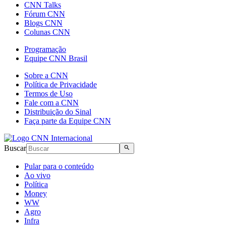
CNN Talks
Fórum CNN
Blogs CNN
Colunas CNN
Programação
Equipe CNN Brasil
Sobre a CNN
Política de Privacidade
Termos de Uso
Fale com a CNN
Distribuição do Sinal
Faça parte da Equipe CNN
Buscar
Pular para o conteúdo
Ao vivo
Política
Money
WW
Agro
Infra