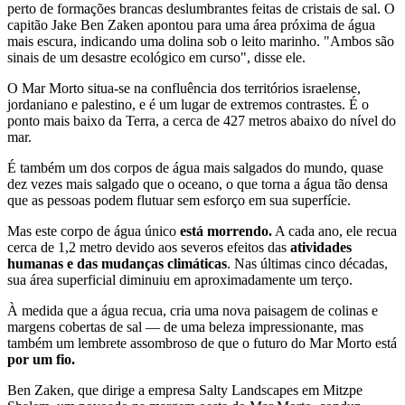
perto de formações brancas deslumbrantes feitas de cristais de sal. O
capitão Jake Ben Zaken apontou para uma área próxima de água
mais escura, indicando uma dolina sob o leito marinho. "Ambos são
sinais de um desastre ecológico em curso", disse ele.
O Mar Morto situa-se na confluência dos territórios israelense,
jordaniano e palestino, e é um lugar de extremos contrastes. É o
ponto mais baixo da Terra, a cerca de 427 metros abaixo do nível do
mar.
É também um dos corpos de água mais salgados do mundo, quase
dez vezes mais salgado que o oceano, o que torna a água tão densa
que as pessoas podem flutuar sem esforço em sua superfície.
Mas este corpo de água único
está morrendo.
A cada ano, ele recua
cerca de 1,2 metro devido aos severos efeitos das
atividades
humanas e das mudanças climáticas
. Nas últimas cinco décadas,
sua área superficial diminuiu em aproximadamente um terço.
À medida que a água recua, cria uma nova paisagem de colinas e
margens cobertas de sal — de uma beleza impressionante, mas
também um lembrete assombroso de que o futuro do Mar Morto está
por um fio.
Ben Zaken, que dirige a empresa Salty Landscapes em Mitzpe