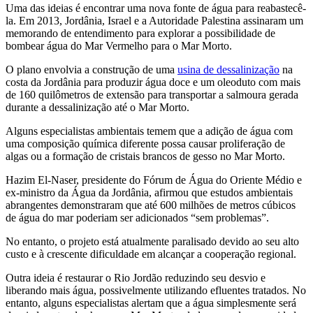
Uma das ideias é encontrar uma nova fonte de água para reabastecê-
la. Em 2013, Jordânia, Israel e a Autoridade Palestina assinaram um
memorando de entendimento para explorar a possibilidade de
bombear água do Mar Vermelho para o Mar Morto.
O plano envolvia a construção de uma
usina de dessalinização
na
costa da Jordânia para produzir água doce e um oleoduto com mais
de 160 quilômetros de extensão para transportar a salmoura gerada
durante a dessalinização até o Mar Morto.
Alguns especialistas ambientais temem que a adição de água com
uma composição química diferente possa causar proliferação de
algas ou a formação de cristais brancos de gesso no Mar Morto.
Hazim El-Naser, presidente do Fórum de Água do Oriente Médio e
ex-ministro da Água da Jordânia, afirmou que estudos ambientais
abrangentes demonstraram que até 600 milhões de metros cúbicos
de água do mar poderiam ser adicionados “sem problemas”.
No entanto, o projeto está atualmente paralisado devido ao seu alto
custo e à crescente dificuldade em alcançar a cooperação regional.
Outra ideia é restaurar o Rio Jordão reduzindo seu desvio e
liberando mais água, possivelmente utilizando efluentes tratados. No
entanto, alguns especialistas alertam que a água simplesmente será