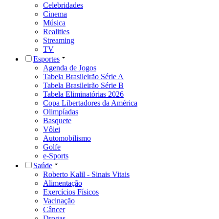
Celebridades
Cinema
Música
Realities
Streaming
TV
Esportes
Agenda de Jogos
Tabela Brasileirão Série A
Tabela Brasileirão Série B
Tabela Eliminatórias 2026
Copa Libertadores da América
Olimpíadas
Basquete
Vôlei
Automobilismo
Golfe
e-Sports
Saúde
Roberto Kalil - Sinais Vitais
Alimentação
Exercícios Físicos
Vacinação
Câncer
Drogas