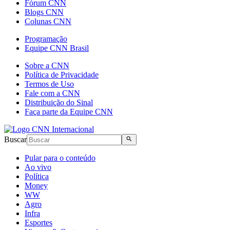
Fórum CNN
Blogs CNN
Colunas CNN
Programação
Equipe CNN Brasil
Sobre a CNN
Política de Privacidade
Termos de Uso
Fale com a CNN
Distribuição do Sinal
Faça parte da Equipe CNN
Buscar
Pular para o conteúdo
Ao vivo
Política
Money
WW
Agro
Infra
Esportes