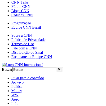
CNN Talks
Fórum CNN
Blogs CNN
Colunas CNN
Programação
Equipe CNN Brasil
Sobre a CNN
Política de Privacidade
Termos de Uso
Fale com a CNN
Distribuição do Sinal
Faça parte da Equipe CNN
Buscar
Pular para o conteúdo
Ao vivo
Política
Money
WW
Agro
Infra