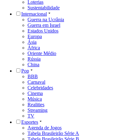
Loterias
Sustentabilidade
Internacional
Guerra na Ucrânia
Guerra em Israel
Estados Unidos
Europa
Ásia
África
Oriente Médio
Rússia
China
Pop
BBB
Carnaval
Celebridades
Cinema
Música
Realities
Streaming
TV
Esportes
Agenda de Jogos
Tabela Brasileirão Série A
Tabela Brasileirão Série B