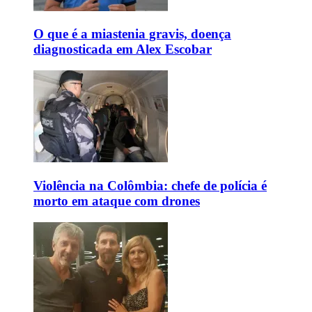
O que é a miastenia gravis, doença
diagnosticada em Alex Escobar
Violência na Colômbia: chefe de polícia é
morto em ataque com drones