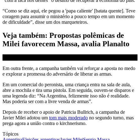
“com a faca nos dentes” o desafio de recuperar a economia do país.
“Como se diz aqui, ele pegou a 'papa caliente' [batata quente]. Teve
coragem para assumir o ministério a pouco tempo em um momento
de dificuldade”, disse um dos marqueteiros.
Veja também: Propostas polêmicas de
Milei favorecem Massa, avalia Planalto
Em outra frente, a campanha também vai reforçar a aposta no medo
e explorar a promessa do adversário de liberar as armas.
Em um comercial do peronista, uma criança entra na sala de aula,
abre a mochila e tira uma pistola. Em seguida, ouvem-se disparos e
uma legenda diz: “Na Argentina, felizmente isso não é realidade.
Mas poderia ser com a livre venda de armas”.
Depois de receber o apoio de Patricia Bullrich, a campanha de
Javier Milei adotou um
tom mais moderado
no segundo turno, mas
prega agora a união contra o kirchnerismo.
Tópicos
Argentina
Eleições argentinas
Javier Milei
Sergio Massa