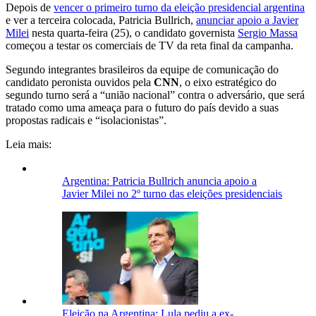
Depois de
vencer o primeiro turno da eleição presidencial argentina
e ver a terceira colocada, Patricia Bullrich,
anunciar apoio a Javier
Milei
nesta quarta-feira (25), o candidato governista
Sergio Massa
começou a testar os comerciais de TV da reta final da campanha.
Segundo integrantes brasileiros da equipe de comunicação do
candidato peronista ouvidos pela
CNN
, o eixo estratégico do
segundo turno será a “união nacional” contra o adversário, que será
tratado como uma ameaça para o futuro do país devido a suas
propostas radicais e “isolacionistas”.
Leia mais:
Argentina: Patricia Bullrich anuncia apoio a
Javier Milei no 2º turno das eleições presidenciais
Eleição na Argentina: Lula pediu a ex-