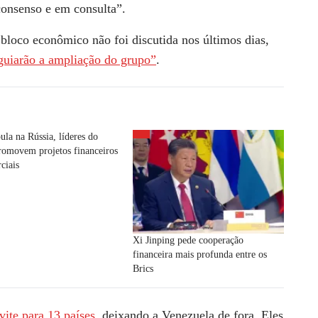
consenso e em consulta”.
 bloco econômico não foi discutida nos últimos dias,
 guiarão a ampliação do grupo”
.
la na Rússia, líderes do
romovem projetos financeiros
ciais
Xi Jinping pede cooperação
financeira mais profunda entre os
Brics
ite para 13 países
, deixando a Venezuela de fora. Eles