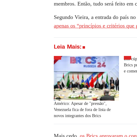
membros. Então, tudo será feito em 
Segundo Vieira, a entrada do país no
apenas os “princípios e critérios que
Leia Mais:
Em cúpu
Brics p
e comer
Américo: Apesar de "pressão",
Venezuela fica de fora de lista de
novos integrantes dos Brics
Mais cedo,
os Brics aprovaram o conv