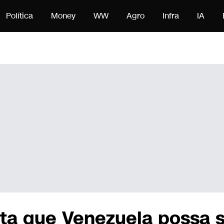
nteúdo
Política
Money
WW
Agro
Infra
IA
ta que Venezuela possa 