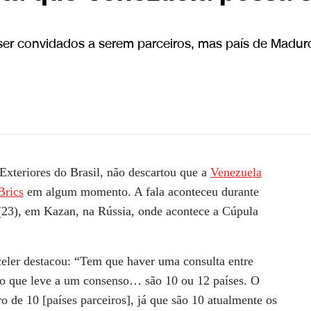
 ser convidados a serem parceiros, mas país de Madur
to em consenso | CNN 360º
Exteriores do Brasil, não descartou que a
Venezuela
Brics
em algum momento. A fala aconteceu durante
a (23), em Kazan, na Rússia, onde acontece a Cúpula
celer destacou: “Tem que haver uma consulta entre
ão que leve a um consenso… são 10 ou 12 países. O
o de 10 [países parceiros], já que são 10 atualmente os