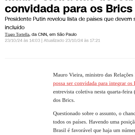
convidada para os Brics
Presidente Putin revelou lista de países que devem
incluído
, da CNN
, em São Paulo
Tiago Tortella
23/10/24 às 14:03
|
Atualizado
23/10/24 às 17:21
Vieira sobre Venezuela nos Brics: Tudo será fei
Mauro Vieira, ministro das Relações 
possa ser convidada para integrar os 
entrevista coletiva nesta quarta-feir
dos Brics.
Questionado sobre o assunto, o chan
todos os países. Havendo uma posiç
Brasil é favorável que haja um númer