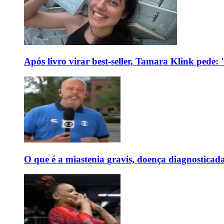
Após livro virar best-seller, Tamara Klink pede
O que é a miastenia gravis, doença diagnostica