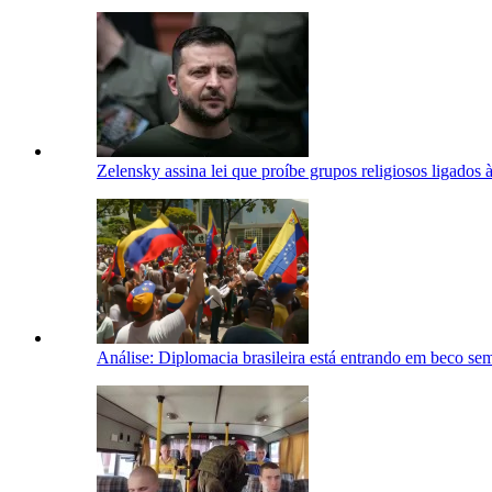
Zelensky assina lei que proíbe grupos religiosos ligados 
Análise: Diplomacia brasileira está entrando em beco se