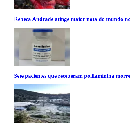
Rebeca Andrade atinge maior nota do mundo no
Sete pacientes que receberam polilaminina mor