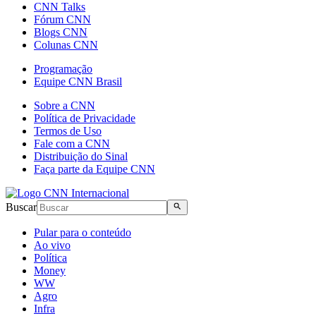
CNN Talks
Fórum CNN
Blogs CNN
Colunas CNN
Programação
Equipe CNN Brasil
Sobre a CNN
Política de Privacidade
Termos de Uso
Fale com a CNN
Distribuição do Sinal
Faça parte da Equipe CNN
Buscar
Pular para o conteúdo
Ao vivo
Política
Money
WW
Agro
Infra