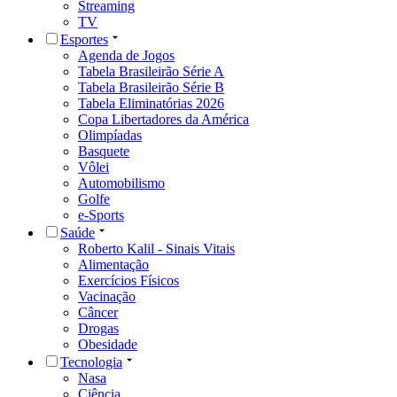
Streaming
TV
Esportes
Agenda de Jogos
Tabela Brasileirão Série A
Tabela Brasileirão Série B
Tabela Eliminatórias 2026
Copa Libertadores da América
Olimpíadas
Basquete
Vôlei
Automobilismo
Golfe
e-Sports
Saúde
Roberto Kalil - Sinais Vitais
Alimentação
Exercícios Físicos
Vacinação
Câncer
Drogas
Obesidade
Tecnologia
Nasa
Ciência