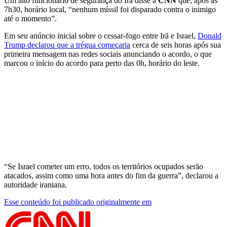
Um alto funcionário de segurança do Irã disse à
CNN
que, após as
7h30, horário local, “nenhum míssil foi disparado contra o inimigo
até o momento”.
Em seu anúncio inicial sobre o cessar-fogo entre Irã e Israel,
Donald
Trump declarou que a trégua começaria
cerca de seis horas após sua
primeira mensagem nas redes sociais anunciando o acordo, o que
marcou o início do acordo para perto das 0h, horário do leste.
“Se Israel cometer um erro, todos os territórios ocupados serão
atacados, assim como uma hora antes do fim da guerra”, declarou a
autoridade iraniana.
Esse conteúdo foi publicado originalmente em