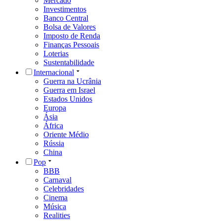
Mercado
Investimentos
Banco Central
Bolsa de Valores
Imposto de Renda
Finanças Pessoais
Loterias
Sustentabilidade
Internacional
Guerra na Ucrânia
Guerra em Israel
Estados Unidos
Europa
Ásia
África
Oriente Médio
Rússia
China
Pop
BBB
Carnaval
Celebridades
Cinema
Música
Realities