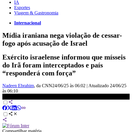
IA
Esportes
Viagem & Gastronomia
Internacional
Mídia iraniana nega violação de cessar-
fogo após acusação de Israel
Exército israelense informou que mísseis
do Irã foram interceptados e país
“responderá com força”
Nadeen Ebrahim
, da CNN
24/06/25 às 06:02
|
Atualizado
24/06/25
às 06:10
Análise: Trump anuncia cessar-fogo entre Israel e Irã | WW
Compartilhar matéria