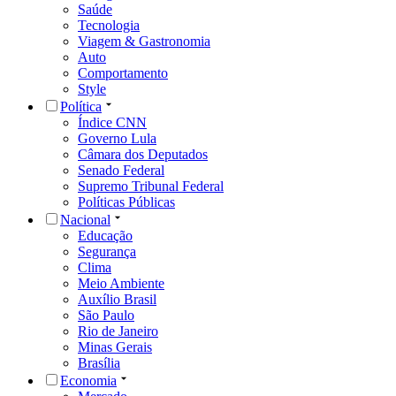
Saúde
Tecnologia
Viagem & Gastronomia
Auto
Comportamento
Style
Política
Índice CNN
Governo Lula
Câmara dos Deputados
Senado Federal
Supremo Tribunal Federal
Políticas Públicas
Nacional
Educação
Segurança
Clima
Meio Ambiente
Auxílio Brasil
São Paulo
Rio de Janeiro
Minas Gerais
Brasília
Economia