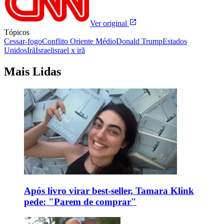
Ver original
Tópicos
Cessar-fogo
Conflito Oriente Médio
Donald Trump
Estados
Unidos
Irã
Israel
israel x irã
Mais Lidas
Após livro virar best-seller, Tamara Klink
pede: "Parem de comprar"