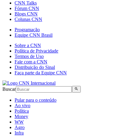
CNN Talks
Fórum CNN
Blogs CNN
Colunas CNN
Programação
Equipe CNN Brasil
Sobre a CNN
Política de Privacidade
Termos de Uso
Fale com a CNN
Distribuição do Sinal
Faça parte da Equipe CNN
Buscar
Pular para o conteúdo
Ao vivo
Política
Money
WW
Agro
Infra