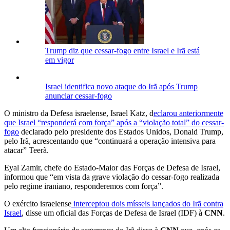
Trump diz que cessar-fogo entre Israel e Irã está
em vigor
Israel identifica novo ataque do Irã após Trump
anunciar cessar-fogo
O ministro da Defesa israelense, Israel Katz, d
eclarou anteriormente
que Israel “responderá com força” após a “violação total” do cessar-
fogo
declarado pelo presidente dos Estados Unidos, Donald Trump,
pelo Irã, acrescentando que “continuará a operação intensiva para
atacar” Teerã.
Eyal Zamir, chefe do Estado-Maior das Forças de Defesa de Israel,
informou que “em vista da grave violação do cessar-fogo realizada
pelo regime iraniano, responderemos com força”.
O exército israelense
interceptou dois mísseis lançados do Irã contra
Israel
, disse um oficial das Forças de Defesa de Israel (IDF) à
CNN
.