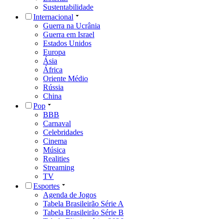
Sustentabilidade
Internacional
Guerra na Ucrânia
Guerra em Israel
Estados Unidos
Europa
Ásia
África
Oriente Médio
Rússia
China
Pop
BBB
Carnaval
Celebridades
Cinema
Música
Realities
Streaming
TV
Esportes
Agenda de Jogos
Tabela Brasileirão Série A
Tabela Brasileirão Série B