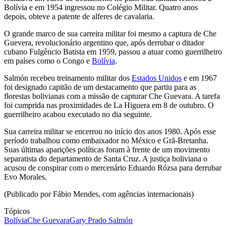
Bolívia e em 1954 ingressou no Colégio Militar. Quatro anos
depois, obteve a patente de alferes de cavalaria.
O grande marco de sua carreira militar foi mesmo a captura de Che
Guevera, revolucionário argentino que, após derrubar o ditador
cubano Fulgêncio Batista em 1959, passou a atuar como guerrilheiro
em países como o Congo e
Bolívia
.
Salmón recebeu treinamento militar dos
Estados Unidos
e em 1967
foi designado capitão de um destacamento que partiu para as
florestas bolivianas com a missão de capturar Che Guevara. A tarefa
foi cumprida nas proximidades de La Higuera em 8 de outubro. O
guerrilheiro acabou executado no dia seguinte.
Sua carreira militar se encerrou no início dos anos 1980. Após esse
período trabalhou como embaixador no México e Grã-Bretanha.
Suas últimas aparições políticas foram à frente de um movimento
separatista do departamento de Santa Cruz. A justiça boliviana o
acusou de conspirar com o mercenário Eduardo Rózsa para derrubar
Evo Morales.
(Publicado por Fábio Mendes, com agências internacionais)
Tópicos
Bolívia
Che Guevara
Gary Prado Salmón