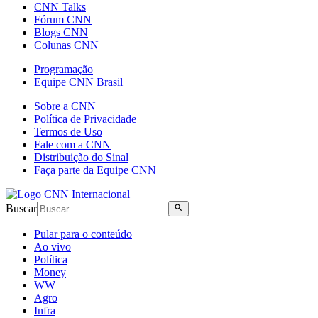
CNN Talks
Fórum CNN
Blogs CNN
Colunas CNN
Programação
Equipe CNN Brasil
Sobre a CNN
Política de Privacidade
Termos de Uso
Fale com a CNN
Distribuição do Sinal
Faça parte da Equipe CNN
Buscar
Pular para o conteúdo
Ao vivo
Política
Money
WW
Agro
Infra