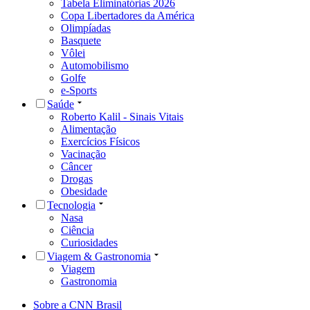
Tabela Eliminatórias 2026
Copa Libertadores da América
Olimpíadas
Basquete
Vôlei
Automobilismo
Golfe
e-Sports
Saúde
Roberto Kalil - Sinais Vitais
Alimentação
Exercícios Físicos
Vacinação
Câncer
Drogas
Obesidade
Tecnologia
Nasa
Ciência
Curiosidades
Viagem & Gastronomia
Viagem
Gastronomia
Sobre a CNN Brasil