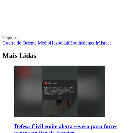
Tópicos
Guerra do Oriente Médio
Hezbollah
Houthis
Iêmen
Irã
Israel
Mais Lidas
Defesa Civil emite alerta severo para fortes
ventos no Rio de Janeiro