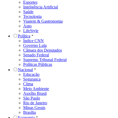
Esportes
Inteligência Artificial
Saúde
Tecnologia
Viagem & Gastronomia
Auto
LifeStyle
Política
Índice CNN
Governo Lula
Câmara dos Deputados
Senado Federal
Supremo Tribunal Federal
Políticas Públicas
Nacional
Educação
Segurança
Clima
Meio Ambiente
Auxílio Brasil
São Paulo
Rio de Janeiro
Minas Gerais
Brasília
Economia