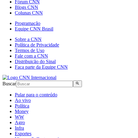
Fórum CNN
Blogs CNN
Colunas CNN
Programação
Equipe CNN Brasil
Sobre a CNN
Política de Privacidade
Termos de Uso
Fale com a CNN
Distribuição do Sinal
Faça parte da Equipe CNN
Buscar
Pular para o conteúdo
Ao vivo
Política
Money
WW
Agro
Infra
Esportes