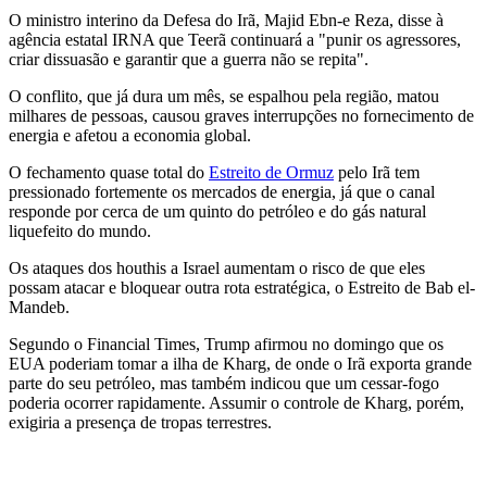
O ministro interino da Defesa do Irã, Majid Ebn-e Reza, disse à
agência estatal IRNA que Teerã continuará a "punir os agressores,
criar dissuasão e garantir que a guerra não se repita".
O conflito, que já dura um mês, se espalhou pela região, matou
milhares de pessoas, causou graves interrupções no fornecimento de
energia e afetou a economia global.
O fechamento quase total do
Estreito de Ormuz
pelo Irã tem
pressionado fortemente os mercados de energia, já que o canal
responde por cerca de um quinto do petróleo e do gás natural
liquefeito do mundo.
Os ataques dos houthis a Israel aumentam o risco de que eles
possam atacar e bloquear outra rota estratégica, o Estreito de Bab el-
Mandeb.
Segundo o Financial Times, Trump afirmou no domingo que os
EUA poderiam tomar a ilha de Kharg, de onde o Irã exporta grande
parte do seu petróleo, mas também indicou que um cessar-fogo
poderia ocorrer rapidamente. Assumir o controle de Kharg, porém,
exigiria a presença de tropas terrestres.