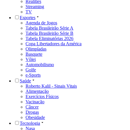
Realities
Streaming
TV
Esportes
Agenda de Jogos
Tabela Brasileirão Série A
Tabela Brasileirão Série B
Tabela Eliminatórias 2026
Copa Libertadores da América
Olimpíadas
Basquete
Vôlei
Automobilismo
Golfe
e-Sports
Saúde
Roberto Kalil - Sinais Vitais
Alimentação
Exercícios Físicos
Vacinação
Câncer
Drogas
Obesidade
Tecnologia
Nasa