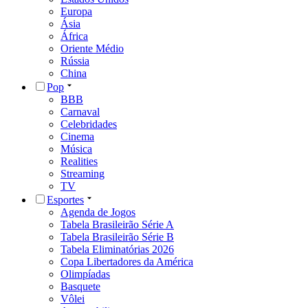
Europa
Ásia
África
Oriente Médio
Rússia
China
Pop
BBB
Carnaval
Celebridades
Cinema
Música
Realities
Streaming
TV
Esportes
Agenda de Jogos
Tabela Brasileirão Série A
Tabela Brasileirão Série B
Tabela Eliminatórias 2026
Copa Libertadores da América
Olimpíadas
Basquete
Vôlei