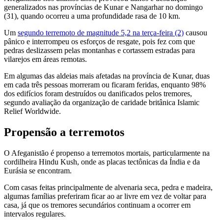
generalizados nas províncias de Kunar e Nangarhar no domingo
(31), quando ocorreu a uma profundidade rasa de 10 km.
Um
segundo terremoto de magnitude 5,2 na terça-feira (2)
causou
pânico e interrompeu os esforços de resgate, pois fez com que
pedras deslizassem pelas montanhas e cortassem estradas para
vilarejos em áreas remotas.
Em algumas das aldeias mais afetadas na província de Kunar, duas
em cada três pessoas morreram ou ficaram feridas, enquanto 98%
dos edifícios foram destruídos ou danificados pelos tremores,
segundo avaliação da organização de caridade britânica Islamic
Relief Worldwide.
Propensão a terremotos
O Afeganistão é propenso a terremotos mortais, particularmente na
cordilheira Hindu Kush, onde as placas tectônicas da Índia e da
Eurásia se encontram.
Com casas feitas principalmente de alvenaria seca, pedra e madeira,
algumas famílias preferiram ficar ao ar livre em vez de voltar para
casa, já que os tremores secundários continuam a ocorrer em
intervalos regulares.