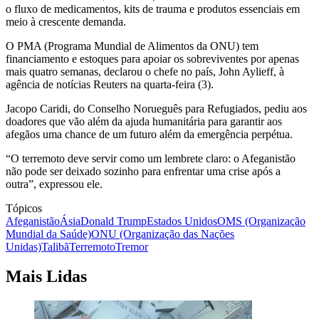
o fluxo de medicamentos, kits de trauma e produtos essenciais em
meio à crescente demanda.
O PMA (Programa Mundial de Alimentos da ONU) tem
financiamento e estoques para apoiar os sobreviventes por apenas
mais quatro semanas, declarou o chefe no país, John Aylieff, à
agência de notícias Reuters na quarta-feira (3).
Jacopo Caridi, do Conselho Norueguês para Refugiados, pediu aos
doadores que vão além da ajuda humanitária para garantir aos
afegãos uma chance de um futuro além da emergência perpétua.
“O terremoto deve servir como um lembrete claro: o Afeganistão
não pode ser deixado sozinho para enfrentar uma crise após a
outra”, expressou ele.
Tópicos
Afeganistão
Ásia
Donald Trump
Estados Unidos
OMS (Organização
Mundial da Saúde)
ONU (Organização das Nações
Unidas)
Talibã
Terremoto
Tremor
Mais Lidas