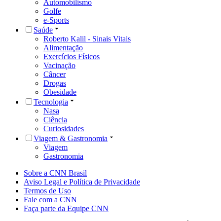
Automobilismo
Golfe
e-Sports
Saúde
Roberto Kalil - Sinais Vitais
Alimentação
Exercícios Físicos
Vacinação
Câncer
Drogas
Obesidade
Tecnologia
Nasa
Ciência
Curiosidades
Viagem & Gastronomia
Viagem
Gastronomia
Sobre a CNN Brasil
Aviso Legal e Política de Privacidade
Termos de Uso
Fale com a CNN
Faça parte da Equipe CNN