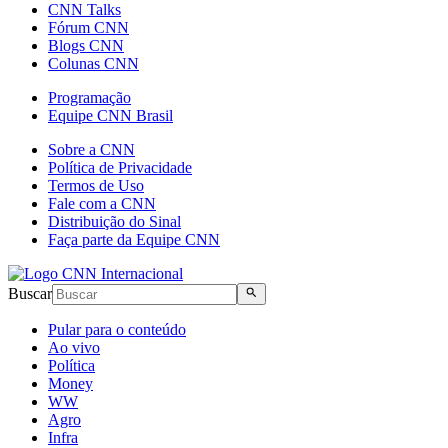
CNN Talks
Fórum CNN
Blogs CNN
Colunas CNN
Programação
Equipe CNN Brasil
Sobre a CNN
Política de Privacidade
Termos de Uso
Fale com a CNN
Distribuição do Sinal
Faça parte da Equipe CNN
Buscar
Pular para o conteúdo
Ao vivo
Política
Money
WW
Agro
Infra