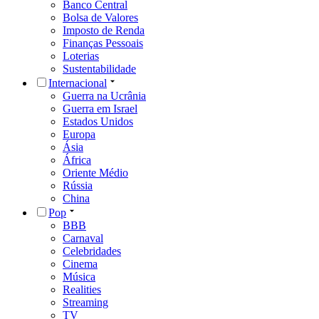
Banco Central
Bolsa de Valores
Imposto de Renda
Finanças Pessoais
Loterias
Sustentabilidade
Internacional
Guerra na Ucrânia
Guerra em Israel
Estados Unidos
Europa
Ásia
África
Oriente Médio
Rússia
China
Pop
BBB
Carnaval
Celebridades
Cinema
Música
Realities
Streaming
TV