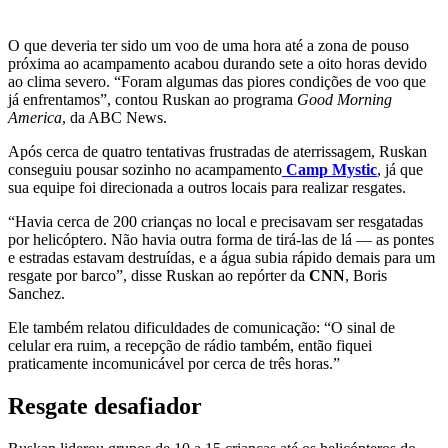
O que deveria ter sido um voo de uma hora até a zona de pouso
próxima ao acampamento acabou durando sete a oito horas devido
ao clima severo. “Foram algumas das piores condições de voo que
já enfrentamos”, contou Ruskan ao programa
Good Morning
America
, da ABC News.
Após cerca de quatro tentativas frustradas de aterrissagem, Ruskan
conseguiu pousar sozinho no acampamento
Camp Mystic
, já que
sua equipe foi direcionada a outros locais para realizar resgates.
“Havia cerca de 200 crianças no local e precisavam ser resgatadas
por helicóptero. Não havia outra forma de tirá-las de lá — as pontes
e estradas estavam destruídas, e a água subia rápido demais para um
resgate por barco”, disse Ruskan ao repórter da
CNN
, Boris
Sanchez.
Ele também relatou dificuldades de comunicação: “O sinal de
celular era ruim, a recepção de rádio também, então fiquei
praticamente incomunicável por cerca de três horas.”
Resgate desafiador