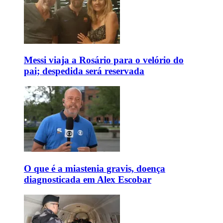
Messi viaja a Rosário para o velório do
pai; despedida será reservada
O que é a miastenia gravis, doença
diagnosticada em Alex Escobar