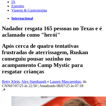
IA
Esportes
Viagem & Gastronomia
Internacional
Nadador resgata 165 pessoas no Texas e é
aclamado como "herói"
Após cerca de quatro tentativas
frustradas de aterrissagem, Ruskan
conseguiu pousar sozinho no
acampamento Camp Mystic para
resgatar crianças
Betsy Klein
,
Alex Stambaugh
e
Lauren Mascarenhas
, da
CNN
07/07/25 às 22:50
|
Atualizado
08/07/25 às 07:18