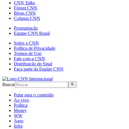
CNN Talks
Fórum CNN
Blogs CNN
Colunas CNN
Programação
Equipe CNN Brasil
Sobre a CNN
Política de Privacidade
Termos de Uso
Fale com a CNN
Distribuição do Sinal
Faça parte da Equipe CNN
Buscar
Pular para o conteúdo
Ao vivo
Política
Money
WW
Agro
Infra