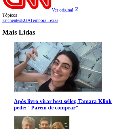
Ver original
Tópicos
Enchentes
EUA
Temporal
Texas
Mais Lidas
Após livro virar best-seller, Tamara Klink
pede: "Parem de comprar"