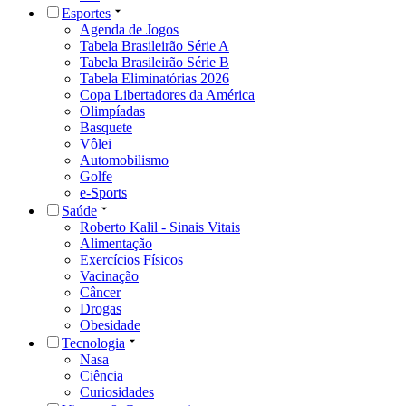
Esportes
Agenda de Jogos
Tabela Brasileirão Série A
Tabela Brasileirão Série B
Tabela Eliminatórias 2026
Copa Libertadores da América
Olimpíadas
Basquete
Vôlei
Automobilismo
Golfe
e-Sports
Saúde
Roberto Kalil - Sinais Vitais
Alimentação
Exercícios Físicos
Vacinação
Câncer
Drogas
Obesidade
Tecnologia
Nasa
Ciência
Curiosidades