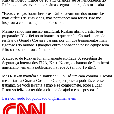
Ruskan liderou grupos de 10 a 15 crianças até os helicópteros do
Exército que as levaram para áreas seguras em regiões mais altas.
“Essas crianças foram heroicas. Enfrentavam um dos momentos
mais difíceis de suas vidas, mas permaneceram fortes. Isso me
inspirou a continuar ajudando”, contou.
Mesmo sendo sua missão inaugural, Ruskan afirmou estar bem
preparado: “Confiei no treinamento que recebi. Os nadadores de
resgate da Guarda Costeira passam por um dos treinamentos mais
rigorosos do mundo. Qualquer outro nadador da nossa equipe teria
feito o mesmo — ou até melhor.”
A atuação de Ruskan foi amplamente elogiada. A secretária de
Segurança Interna dos EUA, Kristi Noem, o chamou de “um herói
americano” em uma publicação na rede X (antigo Twitter).
Mas Ruskan mantém a humildade: “Sou só um cara comum. Escolhi
me alistar na Guarda Costeira. Qualquer pessoa pode fazer esse
trabalho. Se você levanta a mão e se compromete, pode ajudar.
Estou só feliz por ter tido a chance de ajudar essas pessoas.”
Esse conteúdo foi publicado originalmente em