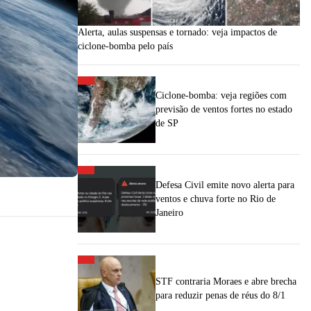
Alerta, aulas suspensas e tornado: veja impactos de
ciclone-bomba pelo país
Ciclone-bomba: veja regiões com
previsão de ventos fortes no estado
de SP
Defesa Civil emite novo alerta para
ventos e chuva forte no Rio de
Janeiro
STF contraria Moraes e abre brecha
para reduzir penas de réus do 8/1