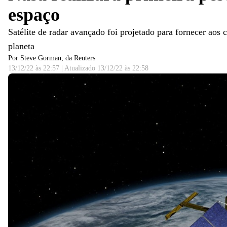
espaço
Satélite de radar avançado foi projetado para fornecer aos
planeta
Por Steve Gorman, da Reuters
13/12/22 às 22:57
|
Atualizado
13/12/22 às 22:58