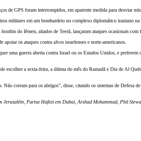
iços de GPS foram interrompidos, em aparente medida para desviar míss
iros militares em um bombardeio no complexo diplomático iraniano na ca
outhis do Iêmen, aliados de Teerã, lançaram ataques ocasionais com fog
e apoiar os ataques contra alvos israelenses e norte-americanos.
 quer uma guerra aberta contra Israel ou os Estados Unidos, e preferem co
 pode escolher a sexta-feira, a última do mês do Ramadã e Dia de Al Q
. Não corram para os abrigos”, disse, citando os sistemas de Defesa d
m Jerusalém, Parisa Hafezi em Dubai, Arshad Mohammad, Phil Stewar