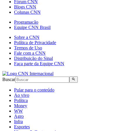
Fórum CNN
Blogs CNN
Colunas CNN
Programação
Equipe CNN Brasil
Sobre a CNN
Política de Privacidade
Termos de Uso
Fale com a CNN
Distribuição do Sinal
Faça parte da Equipe CNN
Buscar
Pular para o conteúdo
Ao vivo
Política
Money
WW
Agro
Infra
Esportes