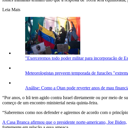
Leia Mais
"Exerceremos todo poder militar para incorporação de Es
Meteorologistas preveem temporada de furacões "extrema
Análise: Como a Otan pode reverter anos de mau financ
“Por anos, o Irã tem agido contra Israel diretamente ou por meio de su
começo de um encontro ministerial nesta quinta-feira.
“Saberemos como nos defender e agiremos de acordo com o princípio s
A Casa Branca afirmou que o presidente norte-americano, Joe Biden,
fortemente em relação a essa ameaça.