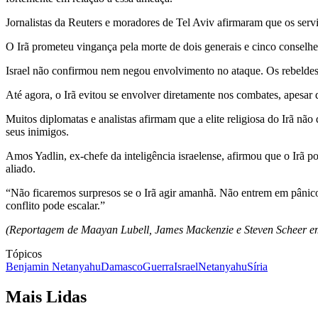
Jornalistas da Reuters e moradores de Tel Aviv afirmaram que os serv
O Irã prometeu vingança pela morte de dois generais e cinco conselhe
Israel não confirmou nem negou envolvimento no ataque. Os rebeldes h
Até agora, o Irã evitou se envolver diretamente nos combates, apesar d
Muitos diplomatas e analistas afirmam que a elite religiosa do Irã não
seus inimigos.
Amos Yadlin, ex-chefe da inteligência israelense, afirmou que o Irã
aliado.
“Não ficaremos surpresos se o Irã agir amanhã. Não entrem em pânico
conflito pode escalar.”
(Reportagem de Maayan Lubell, James Mackenzie e Steven Scheer e
Tópicos
Benjamin Netanyahu
Damasco
Guerra
Israel
Netanyahu
Síria
Mais Lidas