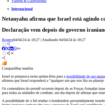
Viagem & Gastronomia
Internacional
Netanyahu afirma que Israel está agindo co
Declaração vem depois do governo iraniano 
Reuters
04/04/24 às 18:27
|
Atualizado
04/04/24 às 18:27
Compartilhar matéria
Israel se preparava nesta quinta-feira para a
possibilidade de um ataqu
afirmou que Israel responderá a “qualquer um que nos fira ou planeje n
Os comentários do premiê ocorrem depois de as Forças Armadas israe
para todas as unidades de combate, um dia depois de afirmar que esta
A possibilidade de o Irã retaliar o bombardeio presumidamente isra
fontes iranianas tenham dito que a resposta de Teerã será equilibrada, 