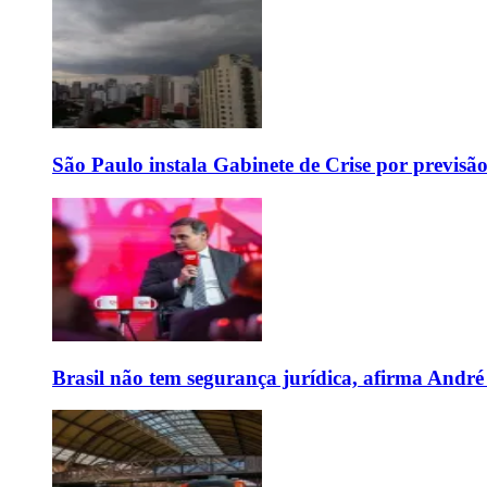
São Paulo instala Gabinete de Crise por previsã
Brasil não tem segurança jurídica, afirma And