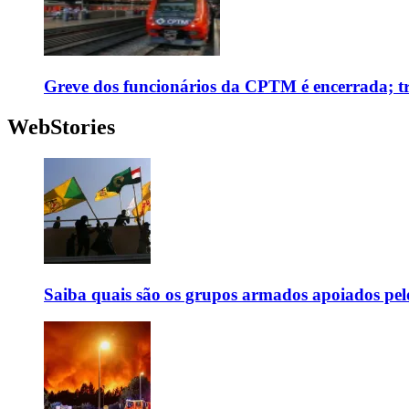
Greve dos funcionários da CPTM é encerrada; tr
WebStories
Saiba quais são os grupos armados apoiados pel