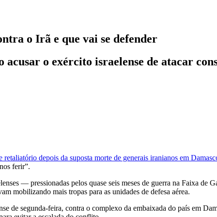
ntra o Irã e que vai se defender
acusar o exército israelense de atacar cons
e retaliatório depois da suposta morte de generais iranianos em Damasc
os ferir”.
lenses — pressionadas pelos quase seis meses de guerra na Faixa de Ga
vam mobilizando mais tropas para as unidades de defesa aérea.
elense de segunda-feira, contra o complexo da embaixada do país em Da
para evitar a escalada do conflito.