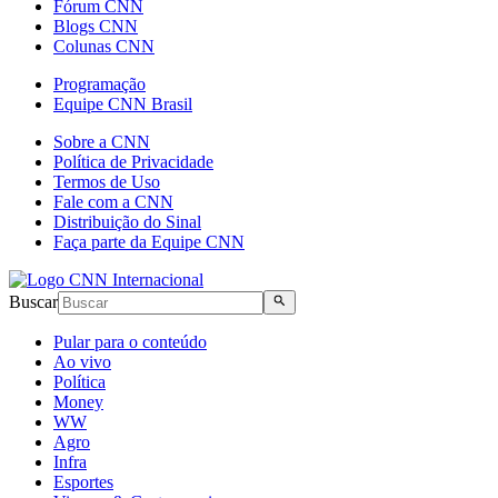
Fórum CNN
Blogs CNN
Colunas CNN
Programação
Equipe CNN Brasil
Sobre a CNN
Política de Privacidade
Termos de Uso
Fale com a CNN
Distribuição do Sinal
Faça parte da Equipe CNN
Buscar
Pular para o conteúdo
Ao vivo
Política
Money
WW
Agro
Infra
Esportes