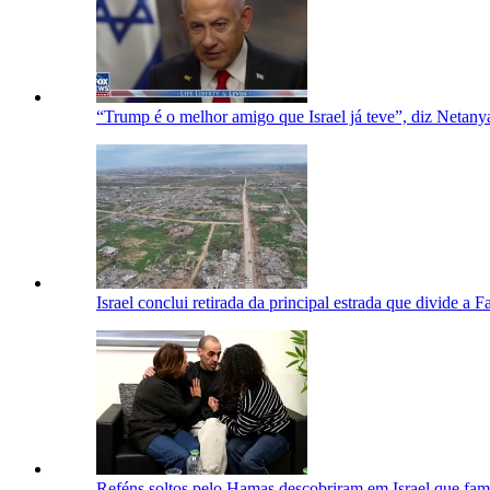
“Trump é o melhor amigo que Israel já teve”, diz Netan
Israel conclui retirada da principal estrada que divide a 
Reféns soltos pelo Hamas descobriram em Israel que fam