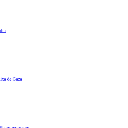
yahu
Faixa de Gaza
iliares morreram