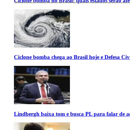
Ciclone bomba no Brasil: quais estados serão af
Ciclone bomba chega ao Brasil hoje e Defesa Civi
Lindbergh baixa tom e busca PL para falar de ac