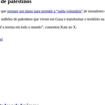
 de palestinos
) que
prepare um plano para permitir a “saída voluntária”
de moradores 
 milhões de palestinos que vivem em Gaza e transformar o território n
mo é a norma em todo o mundo”, comentou Katz no X.
el