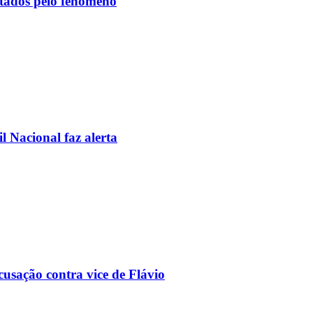
etados pelo fenômeno
l Nacional faz alerta
usação contra vice de Flávio