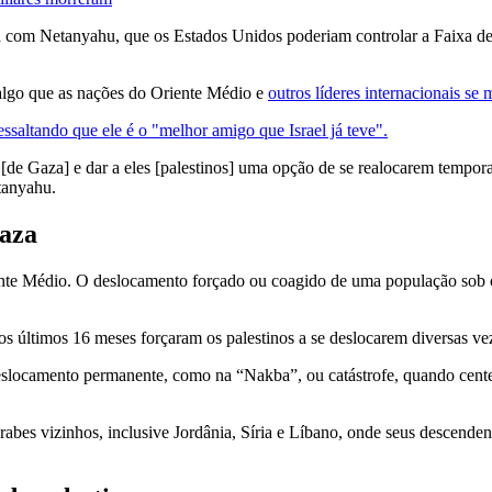
 com Netanyahu, que os Estados Unidos poderiam controlar a Faixa de 
 algo que as nações do Oriente Médio e
outros líderes internacionais se 
essaltando que ele é o "melhor amigo que Israel já teve".
 [de Gaza] e dar a eles [palestinos] uma opção de se realocarem tempor
tanyahu.
Gaza
iente Médio. O deslocamento forçado ou coagido de uma população sob 
os últimos 16 meses forçaram os palestinos a se deslocarem diversas v
locamento permanente, como na “Nakba”, ou catástrofe, quando centena
abes vizinhos, inclusive Jordânia, Síria e Líbano, onde seus descenden