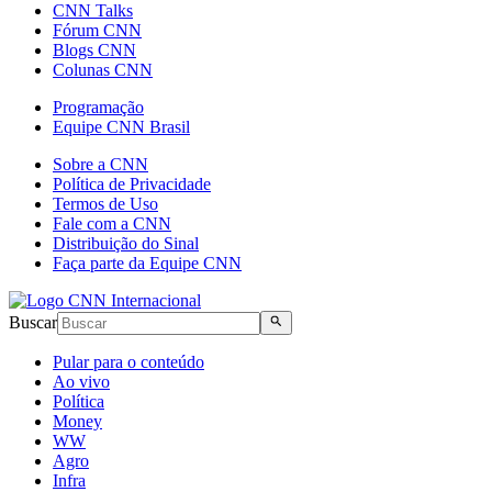
CNN Talks
Fórum CNN
Blogs CNN
Colunas CNN
Programação
Equipe CNN Brasil
Sobre a CNN
Política de Privacidade
Termos de Uso
Fale com a CNN
Distribuição do Sinal
Faça parte da Equipe CNN
Buscar
Pular para o conteúdo
Ao vivo
Política
Money
WW
Agro
Infra