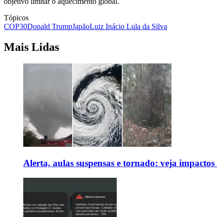
objetivo limitar o aquecimento global.
Tópicos
COP30
Donald Trump
Japão
Luiz Inácio Lula da Silva
Mais Lidas
Alerta, aulas suspensas e tornado: veja impactos