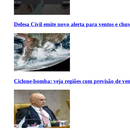
Defesa Civil emite novo alerta para ventos e chu
Ciclone-bomba: veja regiões com previsão de ven