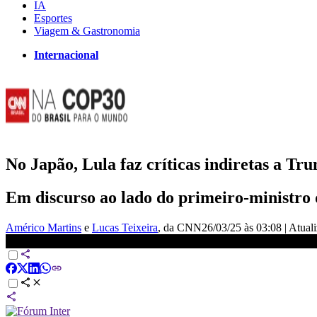
IA
Esportes
Viagem & Gastronomia
Internacional
No Japão, Lula faz críticas indiretas a Tr
Em discurso ao lado do primeiro-ministro 
Américo Martins
e
Lucas Teixeira
, da CNN
26/03/25 às 03:08
|
Atual
No Japão, Lula faz críticas indiretas a Trump e defende multilate