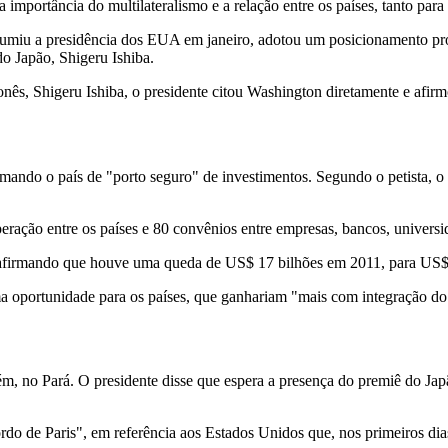
importância do multilateralismo e a relação entre os países, tanto para 
ssumiu a presidência dos EUA em janeiro, adotou um posicionamento pro
do Japão, Shigeru Ishiba.
ponês, Shigeru Ishiba, o presidente citou Washington diretamente e af
amando o país de "porto seguro" de investimentos. Segundo o petista, o
ação entre os países e 80 convênios entre empresas, bancos, universida
l, afirmando que houve uma queda de US$ 17 bilhões em 2011, para US$
a oportunidade para os países, que ganhariam "mais com integração do 
ém, no Pará. O presidente disse que espera a presença do premiê do Jap
acordo de Paris", em referência aos Estados Unidos que, nos primeiros d