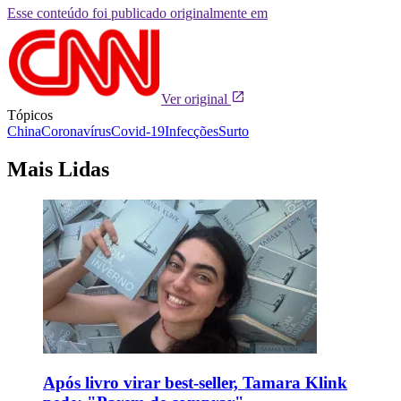
Esse conteúdo foi publicado originalmente em
Ver original
Tópicos
China
Coronavírus
Covid-19
Infecções
Surto
Mais Lidas
Após livro virar best-seller, Tamara Klink