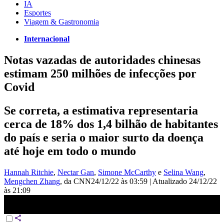
IA
Esportes
Viagem & Gastronomia
Internacional
Notas vazadas de autoridades chinesas
estimam 250 milhões de infecções por
Covid
Se correta, a estimativa representaria
cerca de 18% dos 1,4 bilhão de habitantes
do país e seria o maior surto da doença
até hoje em todo o mundo
Hannah Ritchie
,
Nectar Gan
,
Simone McCarthy
e
Selina Wang
,
Mengchen Zhang
, da CNN
24/12/22 às 03:59
|
Atualizado
24/12/22
às 21:09
Na China, 18% da população pode ter contraído Covid-19 | CNN
PRIME TIME