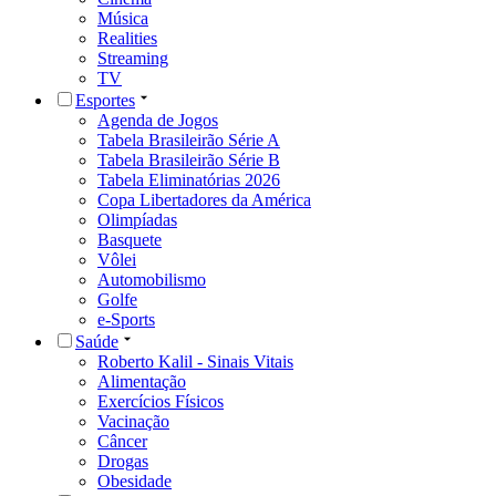
Música
Realities
Streaming
TV
Esportes
Agenda de Jogos
Tabela Brasileirão Série A
Tabela Brasileirão Série B
Tabela Eliminatórias 2026
Copa Libertadores da América
Olimpíadas
Basquete
Vôlei
Automobilismo
Golfe
e-Sports
Saúde
Roberto Kalil - Sinais Vitais
Alimentação
Exercícios Físicos
Vacinação
Câncer
Drogas
Obesidade