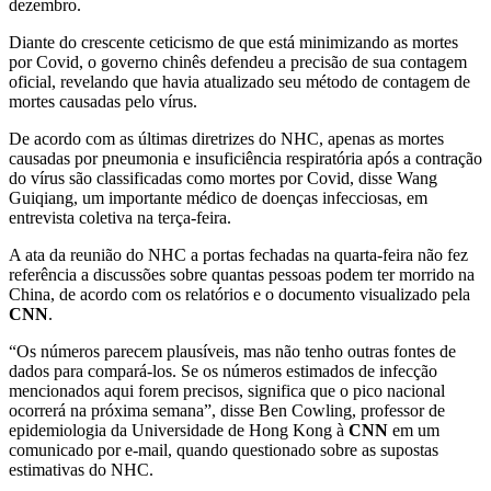
dezembro.
Diante do crescente ceticismo de que está minimizando as mortes
por Covid, o governo chinês defendeu a precisão de sua contagem
oficial, revelando que havia atualizado seu método de contagem de
mortes causadas pelo vírus.
De acordo com as últimas diretrizes do NHC, apenas as mortes
causadas por pneumonia e insuficiência respiratória após a contração
do vírus são classificadas como mortes por Covid, disse Wang
Guiqiang, um importante médico de doenças infecciosas, em
entrevista coletiva na terça-feira.
A ata da reunião do NHC a portas fechadas na quarta-feira não fez
referência a discussões sobre quantas pessoas podem ter morrido na
China, de acordo com os relatórios e o documento visualizado pela
CNN
.
“Os números parecem plausíveis, mas não tenho outras fontes de
dados para compará-los.
Se os números estimados de infecção
mencionados aqui forem precisos, significa que o pico nacional
ocorrerá na próxima semana”, disse Ben Cowling, professor de
epidemiologia da Universidade de Hong Kong à
CNN
em um
comunicado por e-mail, quando questionado sobre as supostas
estimativas do NHC.