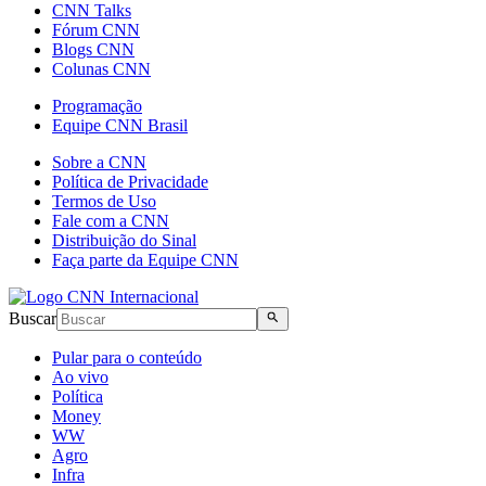
CNN Talks
Fórum CNN
Blogs CNN
Colunas CNN
Programação
Equipe CNN Brasil
Sobre a CNN
Política de Privacidade
Termos de Uso
Fale com a CNN
Distribuição do Sinal
Faça parte da Equipe CNN
Buscar
Pular para o conteúdo
Ao vivo
Política
Money
WW
Agro
Infra