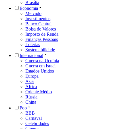
Brasília
Economia
Mercado
Investimentos
Banco Central
Bolsa de Valores
Imposto de Renda
Finanças Pessoais
Loterias
Sustentabilidade
Internacional
Guerra na Ucrânia
Guerra em Israel
Estados Unidos
Europa
Ásia
África
Oriente Médio
Rússia
China
Pop
BBB
Carnaval
Celebridades
Cinema