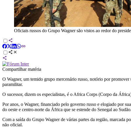
Oficiais russos do Grupo Wagner são vistos ao redor do presi
Compartilhar matéria
O Wagner, um temido grupo mercenário russo, notório por promover u
paramilitar.
O sucessor, dizem os especialistas, é o Africa Corps (Corpo da África
Por anos, o Wagner, financiado pelo governo russo e elogiado por su
do oeste e centro-norte da África que se estende do Senegal ao Sudão
Com a saída do Grupo Wagner de várias partes da região, marcada por 
não oficial.