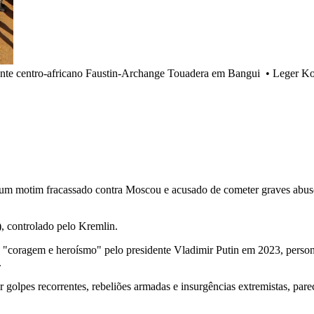
dente centro-africano Faustin-Archange Touadera em Bangui
•
Leger K
m motim fracassado contra Moscou e acusado de cometer graves abusos 
), controlado pelo Kremlin.
a "coragem e heroísmo" pelo presidente Vladimir Putin em 2023, personi
.
golpes recorrentes, rebeliões armadas e insurgências extremistas, pare