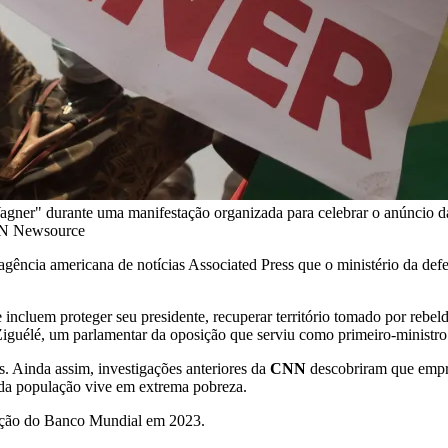
ner" durante uma manifestação organizada para celebrar o anúncio da F
CNN Newsource
 agência americana de notícias Associated Press que o ministério da def
ncluem proteger seu presidente, recuperar território tomado por rebeld
Ziguélé, um parlamentar da oposição que serviu como primeiro-ministr
. Ainda assim, investigações anteriores da
CNN
descobriram que empre
da população vive em extrema pobreza.
iação do Banco Mundial em 2023.