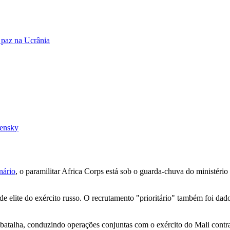
 paz na Ucrânia
lensky
nário
, o paramilitar Africa Corps está sob o guarda-chuva do ministéri
 elite do exército russo. O recrutamento "prioritário" também foi dad
 batalha, conduzindo operações conjuntas com o exército do Mali contra