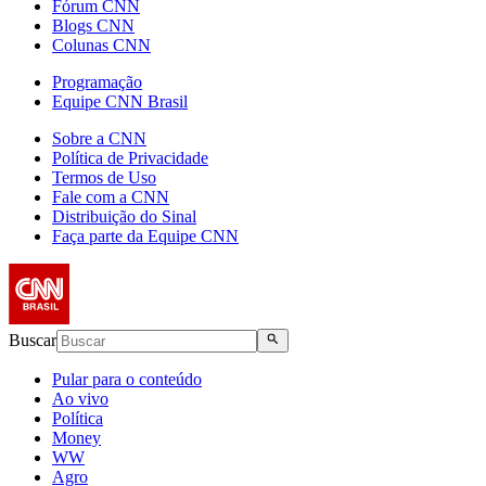
Fórum CNN
Blogs CNN
Colunas CNN
Programação
Equipe CNN Brasil
Sobre a CNN
Política de Privacidade
Termos de Uso
Fale com a CNN
Distribuição do Sinal
Faça parte da Equipe CNN
Buscar
Pular para o conteúdo
Ao vivo
Política
Money
WW
Agro