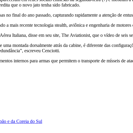
edita que o novo jato tenha sido fabricado.
as no final do ano passado, capturando rapidamente a atenção de entusia
do a mais recente tecnologia stealth, aviônica e engenharia de motores
 Aérea Italiana, disse em seu site, The Aviationist, que o vídeo de seis
as e uma montada dorsalmente atrás da cabine, é diferente das configur
dundância”, escreveu Cenciotti.
imentos internos para armas que permitem o transporte de mísseis de ata
pão e da Coreia do Sul