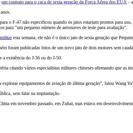
e
um contrato para o caça de sexta geração da Força Aérea dos EUA
– a
 anos.
ara o F-47 não especificou quando os jatos estariam prontos para uso
os para "um pequeno número de aeronaves de teste para avaliação".
militar
esta semana, ele não é o único jato de sexta geração que Pequim
m foram publicadas fotos de um novo jato de dois motores sem cauda, ​
a existência do J-36 ou do J-50.
ria citando vários especialistas militares chineses afirmando que as i
a explorar equipamentos de aviação de última geração", falou Wang Ya'
blica, sem falar na implantação.
 China em novembro passado, em Zuhai, mas estava em desenvolvimento