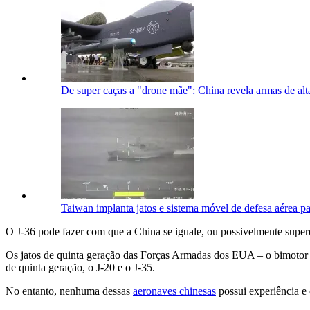
De super caças a "drone mãe": China revela armas de al
Taiwan implanta jatos e sistema móvel de defesa aérea p
O J-36 pode fazer com que a China se iguale, ou possivelmente supere
Os jatos de quinta geração das Forças Armadas dos EUA – o bimoto
de quinta geração, o J-20 e o J-35.
No entanto, nenhuma dessas
aeronaves chinesas
possui experiência e