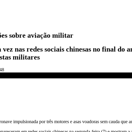
ões sobre aviação militar
vez nas redes sociais chinesas no final do 
stas militares
:48
 | LIVE CNN
onave impulsionada por três motores e asas voadoras sem cauda que ana
apareceram em redes sociais chinesas na segunda-feira (7) e mostram 