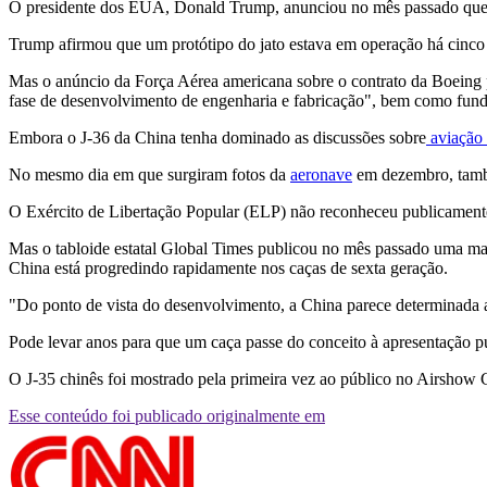
O presidente dos EUA, Donald Trump, anunciou no mês passado qu
Trump afirmou que um protótipo do jato estava em operação há cinco
Mas o anúncio da Força Aérea americana sobre o contrato da Boeing p
fase de desenvolvimento de engenharia e fabricação", bem como fund
Embora o J-36 da China tenha dominado as discussões sobre
aviação 
No mesmo dia em que surgiram fotos da
aeronave
em dezembro, també
O Exército de Libertação Popular (ELP) não reconheceu publicamente 
Mas o tabloide estatal Global Times publicou no mês passado uma maté
China está progredindo rapidamente nos caças de sexta geração.
"Do ponto de vista do desenvolvimento, a China parece determinada 
Pode levar anos para que um caça passe do conceito à apresentação pú
O J-35 chinês foi mostrado pela primeira vez ao público no Airshow
Esse conteúdo foi publicado originalmente em