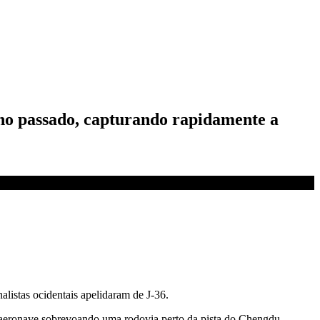
ano passado, capturando rapidamente a
listas ocidentais apelidaram de J-36.
a aeronave sobrevoando uma rodovia perto da pista do Chengdu