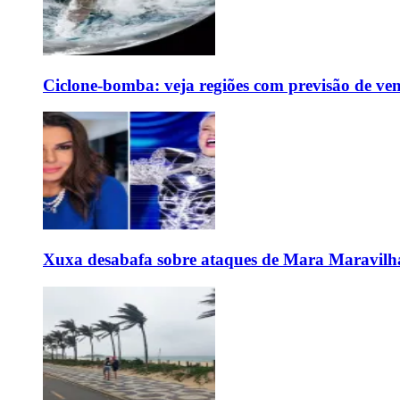
Ciclone-bomba: veja regiões com previsão de ven
Xuxa desabafa sobre ataques de Mara Maravilh