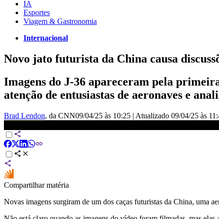
IA
Esportes
Viagem & Gastronomia
Internacional
Novo jato futurista da China causa discuss
Imagens do J-36 apareceram pela primeira 
atenção de entusiastas de aeronaves e anali
Brad Lendon
, da CNN
09/04/25 às 10:25
|
Atualizado
09/04/25 às 11
Novo jato futurista da China causa discussões sobre aviação militar
Compartilhar matéria
Novas imagens surgiram de um dos caças futuristas da China, uma aer
Não está claro quando as imagens do vídeo foram filmadas, mas elas 