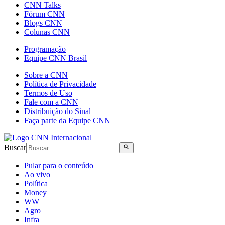
CNN Talks
Fórum CNN
Blogs CNN
Colunas CNN
Programação
Equipe CNN Brasil
Sobre a CNN
Política de Privacidade
Termos de Uso
Fale com a CNN
Distribuição do Sinal
Faça parte da Equipe CNN
Buscar
Pular para o conteúdo
Ao vivo
Política
Money
WW
Agro
Infra