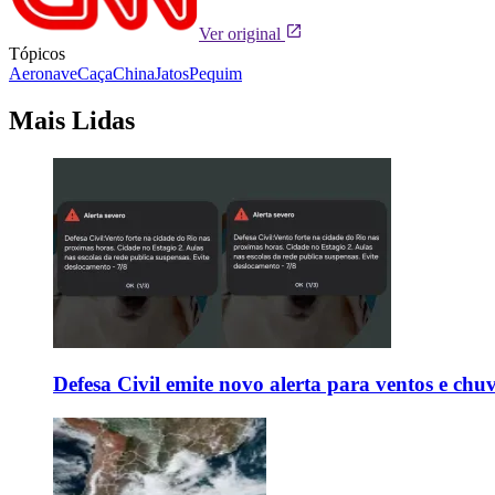
Ver original
Tópicos
Aeronave
Caça
China
Jatos
Pequim
Mais Lidas
Defesa Civil emite novo alerta para ventos e chu