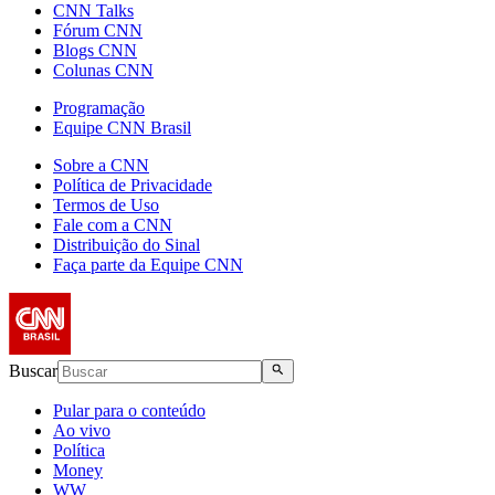
CNN Talks
Fórum CNN
Blogs CNN
Colunas CNN
Programação
Equipe CNN Brasil
Sobre a CNN
Política de Privacidade
Termos de Uso
Fale com a CNN
Distribuição do Sinal
Faça parte da Equipe CNN
Buscar
Pular para o conteúdo
Ao vivo
Política
Money
WW