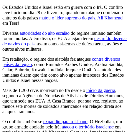
Os Estados Unidos e Israel estão em guerra com o Irã. O conflito
teve início no dia 28 de fevereiro, quando um ataque coordenado
entre os dois países
matou o líder supremo do país, Ali Khamenei
,
em Teerã.
Diversas
autoridades do alto escalão
do regime iraniano também
foram mortas. Além disso, os EUA alegam terem
destruído dezenas
de navios do país
, assim como sistemas de defesa aérea, aviões e
outros alvos militares.
Em retaliação, o regime dos aiatolás fez ataques
contra diversos
países da região
, como Emirados Árabes Unidos, Arábia Saudita,
Catar, Bahrein, Kuwait, Jordânia, Iraque e Omã. As autoridades
iranianas dizem que têm como alvo apenas interesses dos Estados
Unidos e Israel nessas nações.
Mais de 1.200 civis morreram no Irã desde o
início da guerra
,
segundo a Agência de Notícias de Ativistas de Direitos Humanos,
que tem sede nos EUA. A Casa Branca, por sua vez, registrou ao
menos sete mortes de soldados americanos em relação direta aos
ataques iranianos.
O conflito também se
expandiu para o Líbano
. O Hezbollah, um
grupo armado apoiado pelo Irã,
atacou o território israelense
em