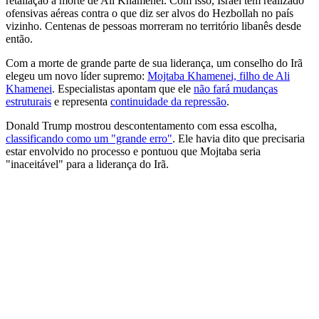
retaliação à morte de Ali Khamenei. Com isso, Israel tem realizado
ofensivas aéreas contra o que diz ser alvos do Hezbollah no país
vizinho. Centenas de pessoas morreram no território libanês desde
então.
Com a morte de grande parte de sua liderança, um conselho do Irã
elegeu um novo líder supremo:
Mojtaba Khamenei, filho de Ali
Khamenei
. Especialistas apontam que ele
não fará mudanças
estruturais
e representa
continuidade da repressão
.
Donald Trump mostrou descontentamento com essa escolha,
classificando como um "grande erro"
. Ele havia dito que precisaria
estar envolvido no processo e pontuou que Mojtaba seria
"inaceitável" para a liderança do Irã.