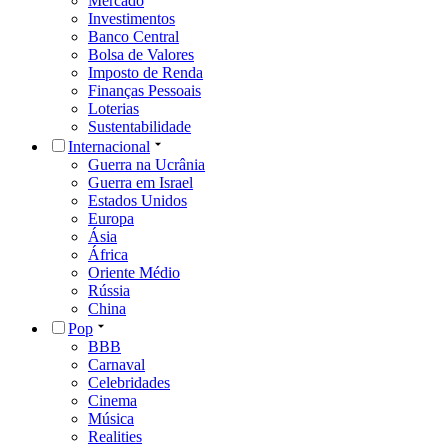
Mercado
Investimentos
Banco Central
Bolsa de Valores
Imposto de Renda
Finanças Pessoais
Loterias
Sustentabilidade
Internacional
Guerra na Ucrânia
Guerra em Israel
Estados Unidos
Europa
Ásia
África
Oriente Médio
Rússia
China
Pop
BBB
Carnaval
Celebridades
Cinema
Música
Realities