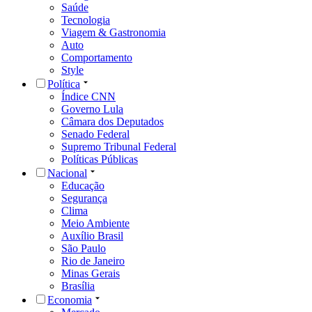
Saúde
Tecnologia
Viagem & Gastronomia
Auto
Comportamento
Style
Política
Índice CNN
Governo Lula
Câmara dos Deputados
Senado Federal
Supremo Tribunal Federal
Políticas Públicas
Nacional
Educação
Segurança
Clima
Meio Ambiente
Auxílio Brasil
São Paulo
Rio de Janeiro
Minas Gerais
Brasília
Economia