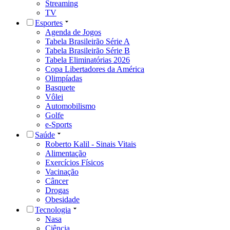
Streaming
TV
Esportes
Agenda de Jogos
Tabela Brasileirão Série A
Tabela Brasileirão Série B
Tabela Eliminatórias 2026
Copa Libertadores da América
Olimpíadas
Basquete
Vôlei
Automobilismo
Golfe
e-Sports
Saúde
Roberto Kalil - Sinais Vitais
Alimentação
Exercícios Físicos
Vacinação
Câncer
Drogas
Obesidade
Tecnologia
Nasa
Ciência