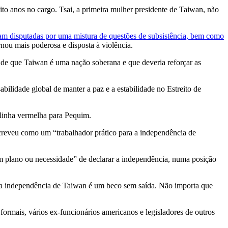
oito anos no cargo. Tsai, a primeira mulher presidente de Taiwan, não
am disputadas por uma mistura de questões de subsistência, bem como
rnou mais poderosa e disposta à violência.
 de que Taiwan é uma nação soberana e que deveria reforçar as
abilidade global de manter a paz e a estabilidade no Estreito de
 linha vermelha para Pequim.
screveu como um “trabalhador prático para a independência de
um plano ou necessidade” de declarar a independência, numa posição
 “a independência de Taiwan é um beco sem saída. Não importa que
ormais, vários ex-funcionários americanos e legisladores de outros