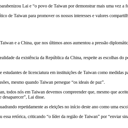
arabenizou Lai e “o povo de Taiwan por demonstrar mais uma vez a for
tico de Taiwan para promover os nossos interesses e valores compartilha
 Taiwan e a China, que nos últimos anos aumentou a pressão diplomáti
 realidade da existência da República da China, respeite as escolhas d
e estudantes de licenciatura em instituições de Taiwan como medidas p
lusões, mesmo quando Taiwan persegue “os ideais de paz”.
iwan, todos nós em Taiwan devemos compreender que, mesmo que aceite
 desaparecer”, Lai disse.
uadrando repetidamente as eleições no início deste ano como uma escol
essa retórica, criticando “o líder da região de Taiwan” por “enviar si