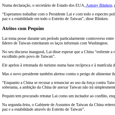
Numa declaração, o secretário de Estado dos EUA,
Antony Blinken,
p
“Esperamos trabalhar com o Presidente Lai e com todo o espectro polí
paz e a estabilidade em todo o Estreito de Taiwan”, disse Blinken.
Atritos com Pequim
Lai toma posse durante um período particularmente controverso entre
líderes de Taiwan estreitaram os laços informais com Washington.
No seu discurso inaugural, Lai disse esperar que a China “enfrente a
escolhido pelo povo de Taiwan”.
Ele apelou à retomada do turismo numa base recíproca e à matrícula d
Mas o novo presidente também alertou contra o perigo de alimentar i
“Enquanto a China se recusar a renunciar ao uso da força contra Ta
soberania, a ambição da China de anexar Taiwan não irá simplesmente
Pequim tem procurado retratar Lai como um incitador ao conflito, enq
Na segunda-feira, o Gabinete de Assuntos de Taiwan da China reiterou 
paz e a estabilidade através do Estreito de Taiwan”.