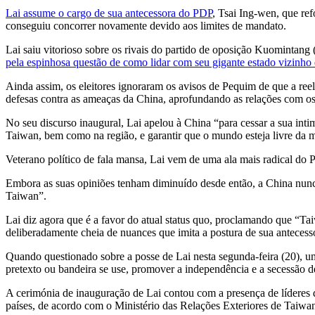
Lai assume o cargo de sua antecessora do PDP
, Tsai Ing-wen, que ref
conseguiu concorrer novamente devido aos limites de mandato.
Lai saiu vitorioso sobre os rivais do partido de oposição Kuomintang
pela espinhosa questão de como lidar com seu gigante estado vizinho 
Ainda assim, os eleitores ignoraram os avisos de Pequim de que a re
defesas contra as ameaças da China, aprofundando as relações com os
No seu discurso inaugural, Lai apelou à China “para cessar a sua intim
Taiwan, bem como na região, e garantir que o mundo esteja livre da 
Veterano político de fala mansa, Lai vem de uma ala mais radical do
Embora as suas opiniões tenham diminuído desde então, a China nunca
Taiwan”.
Lai diz agora que é a favor do atual status quo, proclamando que “T
deliberadamente cheia de nuances que imita a postura de sua antecesso
Quando questionado sobre a posse de Lai nesta segunda-feira (20), u
pretexto ou bandeira se use, promover a independência e a secessão d
A cerimónia de inauguração de Lai contou com a presença de líderes d
países, de acordo com o Ministério das Relações Exteriores de Taiwa