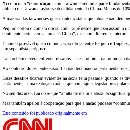
Xi colocou a “reunificação” com Taiwan como uma parte fundamental d
público de Taiwan afastou-se decididamente da China. Menos de 10%
A maioria dos taiwaneses quer manter o status quo atual e não demon
Pequim cortou o contato oficial com Taipé desde que Tsai assumiu o
continente pertencem a “uma só China”, mas com diferentes interpreta
É pouco provável que a comunicação oficial entre Pequim e Taipé se
um separatista perigoso.
Lai também deverá enfrentar desafios – e escrutínio – na promoção 
Ao contrário do seu antecessor, Lai não terá maioria parlamentar nos
Esses desafios ficaram evidentes na sexta-feira passada, quando as di
parlamento – uma exibição caótica que viu alguns legisladores pular
No seu discurso, Lai disse que “a falta de maioria absoluta significa 
Mas também apelou à cooperação para que a nação pudesse “continu
Esse conteúdo foi publicado originalmente em