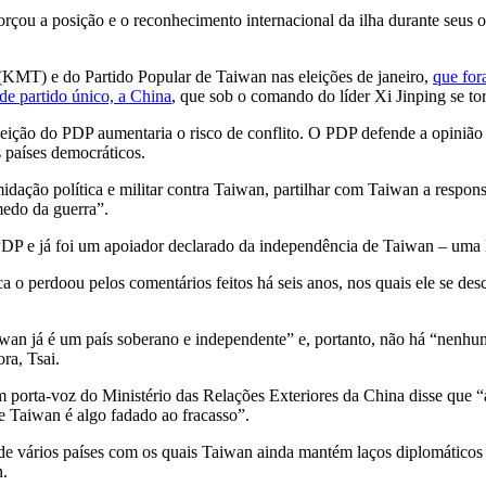
orçou a posição e o reconhecimento internacional da ilha durante seus 
 (KMT) e do Partido Popular de Taiwan nas eleições de janeiro,
que for
de partido único, a China
, que sob o comando do líder Xi Jinping se to
eleição do PDP aumentaria o risco de conflito. O PDP defende a opinião
 países democráticos.
idação política e militar contra Taiwan, partilhar com Taiwan a respons
medo da guerra”.
 PDP e já foi um apoiador declarado da independência de Taiwan – uma
 o perdoou pelos comentários feitos há seis anos, nos quais ele se de
aiwan já é um país soberano e independente” e, portanto, não há “nenh
ra, Tsai.
m porta-voz do Ministério das Relações Exteriores da China disse que
e Taiwan é algo fadado ao fracasso”.
e vários países com os quais Taiwan ainda mantém laços diplomáticos f
n.