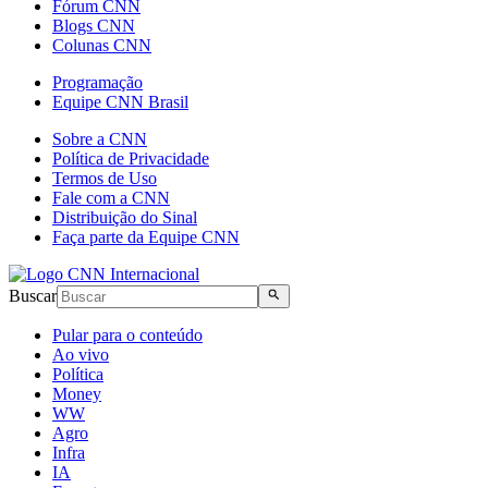
Fórum CNN
Blogs CNN
Colunas CNN
Programação
Equipe CNN Brasil
Sobre a CNN
Política de Privacidade
Termos de Uso
Fale com a CNN
Distribuição do Sinal
Faça parte da Equipe CNN
Buscar
Pular para o conteúdo
Ao vivo
Política
Money
WW
Agro
Infra
IA