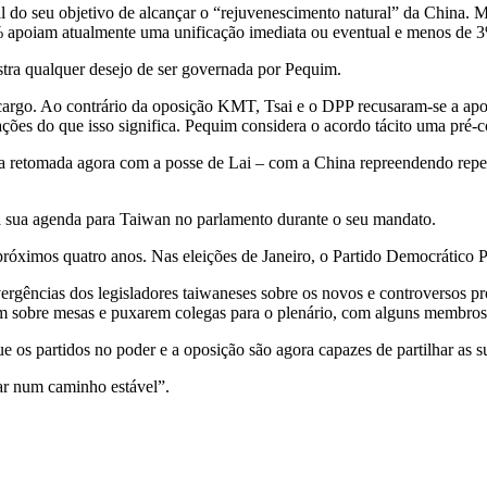
o seu objetivo de alcançar o “rejuvenescimento natural” da China. Mas
 apoiam atualmente uma unificação imediata ou eventual e menos de 3%
stra qualquer desejo de ser governada por Pequim.
 cargo. Ao contrário da oposição KMT, Tsai e o DPP recusaram-se a a
ções do que isso significa. Pequim considera o acordo tácito uma pré-c
ja retomada agora com a posse de Lai – com a China repreendendo repe
da sua agenda para Taiwan no parlamento durante o seu mandato.
 próximos quatro anos. Nas eleições de Janeiro, o Partido Democrático 
vergências dos legisladores taiwaneses sobre os novos e controversos p
em sobre mesas e puxarem colegas para o plenário, com alguns membros 
que os partidos no poder e a oposição são agora capazes de partilhar as
ar num caminho estável”.