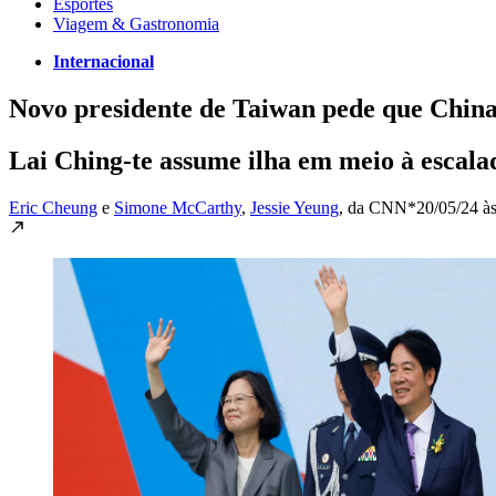
Esportes
Viagem & Gastronomia
Internacional
Novo presidente de Taiwan pede que Chin
Lai Ching-te assume ilha em meio à escala
Eric Cheung
e
Simone McCarthy
,
Jessie Yeung
, da CNN*
20/05/24 à