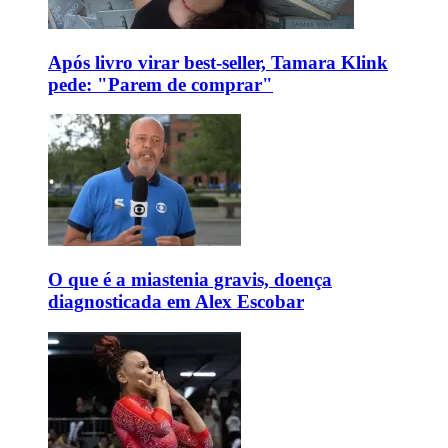
Após livro virar best-seller, Tamara Klink
pede: "Parem de comprar"
O que é a miastenia gravis, doença
diagnosticada em Alex Escobar