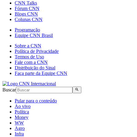
CNN Talks
Fórum CNN
Blogs CNN
Colunas CNN
Programação
Equipe CNN Brasil
Sobre a CNN
Política de Privacidade
Termos de Uso
Fale com a CNN
Distribuição do Sinal
Faça parte da Equipe CNN
Buscar
Pular para o conteúdo
Ao vivo
Política
Money
WW
Agro
Infra