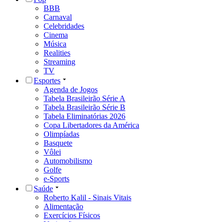
BBB
Carnaval
Celebridades
Cinema
Música
Realities
Streaming
TV
Esportes
Agenda de Jogos
Tabela Brasileirão Série A
Tabela Brasileirão Série B
Tabela Eliminatórias 2026
Copa Libertadores da América
Olimpíadas
Basquete
Vôlei
Automobilismo
Golfe
e-Sports
Saúde
Roberto Kalil - Sinais Vitais
Alimentação
Exercícios Físicos